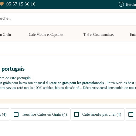
05 57 15 36 10
Besoin
n Grain
Café Moulu et Capsules
Thé et Gourmandises
Entr
 portugais
re de café portugais !
en grain
pour la maison et aussi du
café en gros pour les professionnels
. Retrouvez les best-
 retrouvez du café moulu 100% arabica, bio ou décaféiné... Découvrez aussi l'ensemble de no
 (4)
Tous nos Cafés en Grain (4)
Café moulu pas cher (4)