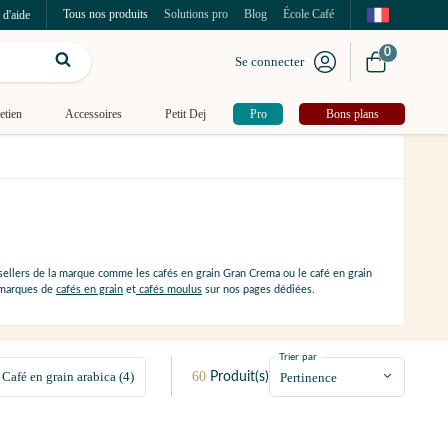
Tous nos produits
Solutions pro
Blog
École Café
 d'aide
0
Se connecter
etien
Accessoires
Petit Dej
Pro
Bons plans
sellers de la marque comme les cafés en grain Gran Crema ou le café en grain
s marques de
cafés en grain
et
cafés moulus
sur nos pages dédiées.
Trier par
60
Café en grain arabica (4)
Produit(s)