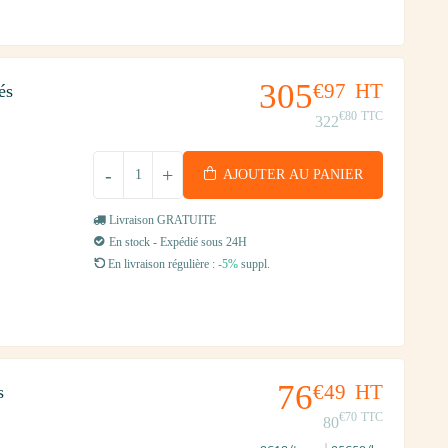
305
€97
HT
és
€80
TTC
322
-
+
AJOUTER AU PANIER
Livraison GRATUITE
En stock - Expédié sous 24H
En livraison régulière :
-5%
suppl.
76
€49
HT
s
€70
TTC
80