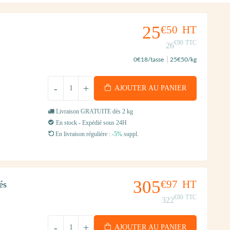
25
€50
HT
€90
TTC
26
0
€18
/tasse
25
€50
/kg
-
+
AJOUTER AU PANIER
Livraison GRATUITE dès 2 kg
En stock - Expédié sous 24H
En livraison régulière :
-5%
suppl.
305
€97
HT
és
€80
TTC
322
-
+
AJOUTER AU PANIER