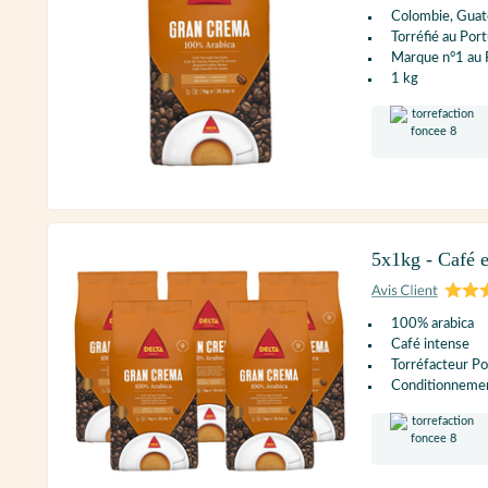
Colombie, Gua
Torréfié au Port
Marque n°1 au 
1 kg
5x1kg - Café e
100% arabica
Café intense
Torréfacteur Po
Conditionnement