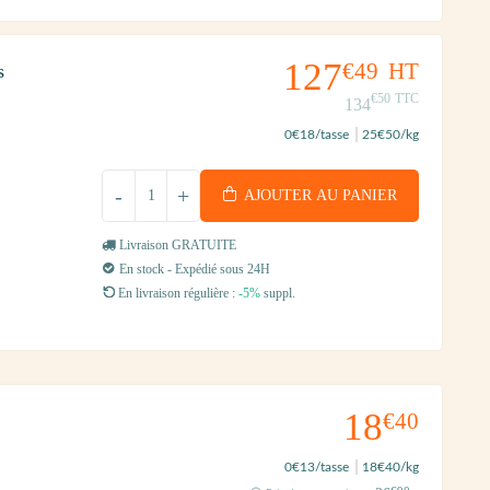
127
€49
HT
s
€50
TTC
134
0
€18
/tasse
25
€50
/kg
-
+
AJOUTER AU PANIER
Livraison GRATUITE
En stock - Expédié sous 24H
En livraison régulière :
-5%
suppl.
18
€40
0
€13
/tasse
18
€40
/kg