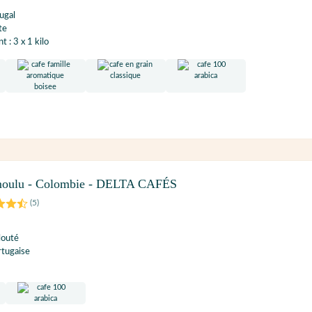
ugal
te
 : 3 x 1 kilo
 moulu - Colombie - DELTA CAFÉS
(
5
)
louté
rtugaise