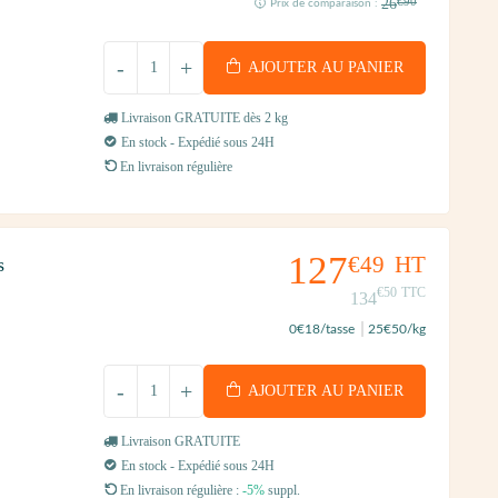
26
€90
Prix de comparaison :
-
+
AJOUTER AU PANIER
Livraison GRATUITE dès 2 kg
En stock - Expédié sous 24H
En livraison régulière
127
€49
HT
s
€50
TTC
134
0
€18
/tasse
25
€50
/kg
-
+
AJOUTER AU PANIER
Livraison GRATUITE
En stock - Expédié sous 24H
En livraison régulière :
-5%
suppl.