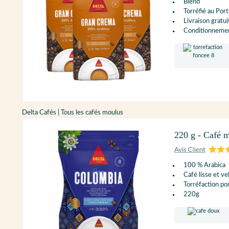
Blend
Torréfié au Port
Livraison gratui
Conditionnement
Delta Cafés | Tous les cafés moulus
220 g - Café
100 % Arabica
Café lisse et ve
Torréfaction po
220g