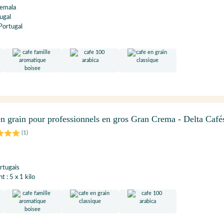
temala
ugal
Portugal
n grain pour professionnels en gros Gran Crema - Delta Café
(
1
)
rtugais
 : 5 x 1 kilo