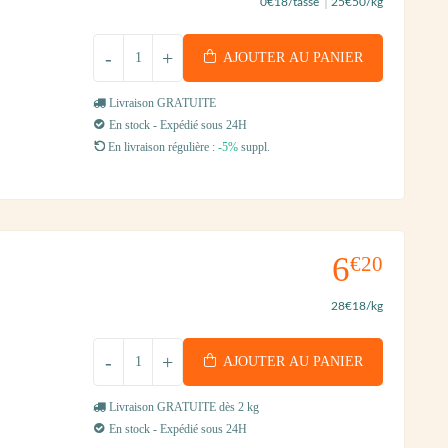
0
€18
/tasse
25
€50
/kg
-
+
AJOUTER AU PANIER
Livraison GRATUITE
En stock - Expédié sous 24H
En livraison régulière :
-5%
suppl.
6
€20
28
€18
/kg
-
+
AJOUTER AU PANIER
Livraison GRATUITE dès 2 kg
En stock - Expédié sous 24H