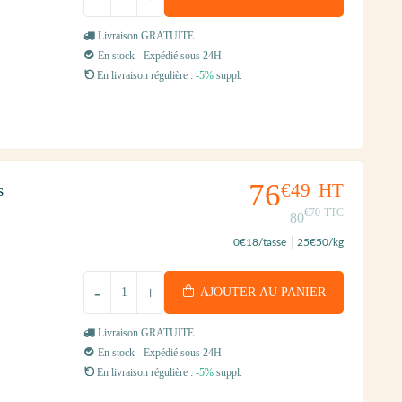
Livraison GRATUITE
En stock - Expédié sous 24H
En livraison régulière :
-5%
suppl.
76
€49
HT
s
€70
TTC
80
0
€18
/tasse
25
€50
/kg
-
+
AJOUTER AU PANIER
Livraison GRATUITE
En stock - Expédié sous 24H
En livraison régulière :
-5%
suppl.