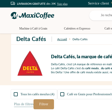
Service client
Voir plus
LIVRAISON GRATUITE
dès 39€
Machine à Café à Grain
Cafetières et Expresso
Café e
Delta Cafés
Accueil
Delta Cafés
Delta Cafés, la marque de café
Delta Cafés, c'est LA marque de référence en matiè
Le café Delta Cafés c'est du
café moulu
,
du café 
bio Delta ! Une offre de café moulu existe aussi,
Tous les cafés moulus (4)
Café en Grain pour Professionnels
Plus de
filtres
Filtrer