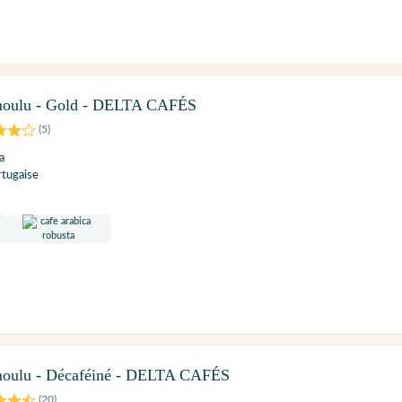
 moulu - Gold - DELTA CAFÉS
(
5
)
a
rtugaise
 moulu - Décaféiné - DELTA CAFÉS
(
20
)