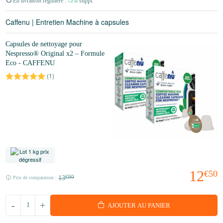
En livraison régulière :
-5%
suppl.
Caffenu | Entretien Machine à capsules
Capsules de nettoyage pour
Nespresso® Original x2 – Formule
Eco - CAFFENU
(
1
)
12
€50
13
€90
Prix de comparaison :
-
+
AJOUTER AU PANIER