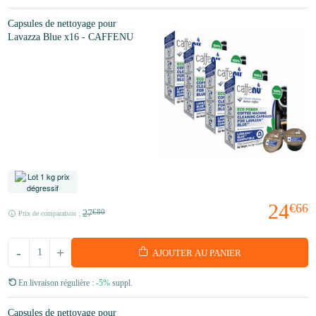
Capsules de nettoyage pour
Lavazza Blue x16 - CAFFENU
24
€66
27
€80
Prix de comparaison :
-
+
AJOUTER AU PANIER
En livraison régulière :
-5%
suppl.
Capsules de nettoyage pour