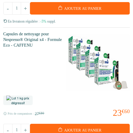
-
+
AJOUTER AU PANIER
En livraison régulière :
-5%
suppl.
Capsules de nettoyage pour
Nespresso® Original x4 - Formule
Eco - CAFFENU
23
€60
27
€80
Prix de comparaison :
-
+
AJOUTER AU PANIER