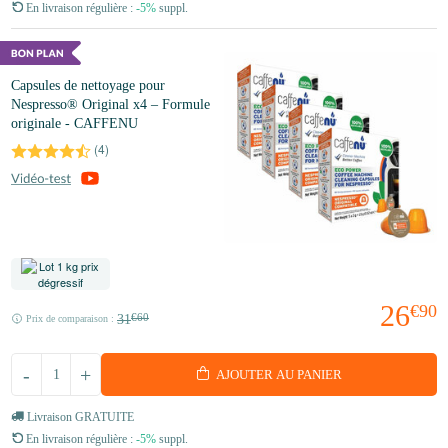
En livraison régulière :
-5%
suppl.
Capsules de nettoyage pour
Nespresso® Original x4 – Formule
originale - CAFFENU
(
4
)
26
€90
31
€60
Prix de comparaison :
-
+
AJOUTER AU PANIER
Livraison GRATUITE
En livraison régulière :
-5%
suppl.