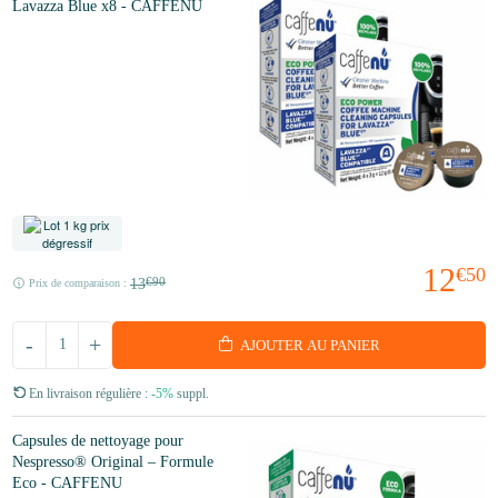
Lavazza Blue x8 - CAFFENU
12
€50
13
€90
Prix de comparaison :
-
+
AJOUTER AU PANIER
En livraison régulière :
-5%
suppl.
Capsules de nettoyage pour
Nespresso® Original – Formule
Eco - CAFFENU