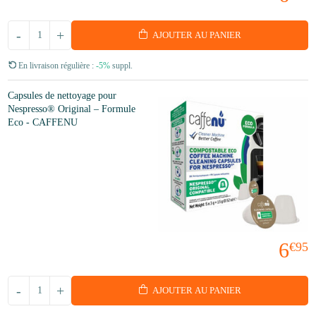
-
+
AJOUTER AU PANIER
En livraison régulière :
-5%
suppl.
Capsules de nettoyage pour
Nespresso® Original – Formule
Eco - CAFFENU
6
€95
-
+
AJOUTER AU PANIER