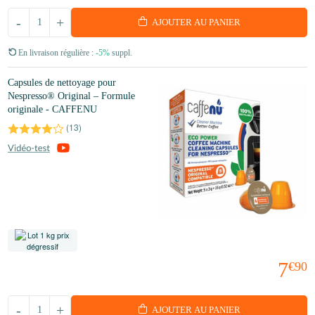
-
+
AJOUTER AU PANIER
En livraison régulière :
-5%
suppl.
Capsules de nettoyage pour
Nespresso® Original – Formule
originale - CAFFENU
(
13
)
7
€90
-
+
AJOUTER AU PANIER