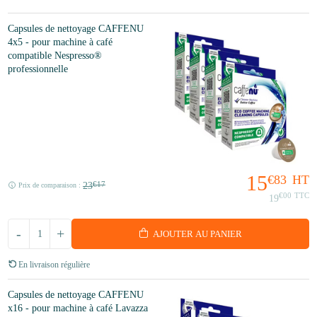
Capsules de nettoyage CAFFENU
4x5 - pour machine à café
compatible Nespresso®
professionnelle
15
€83
HT
23
€17
Prix de comparaison :
€00
TTC
19
-
+
AJOUTER AU PANIER
En livraison régulière
Capsules de nettoyage CAFFENU
x16 - pour machine à café Lavazza