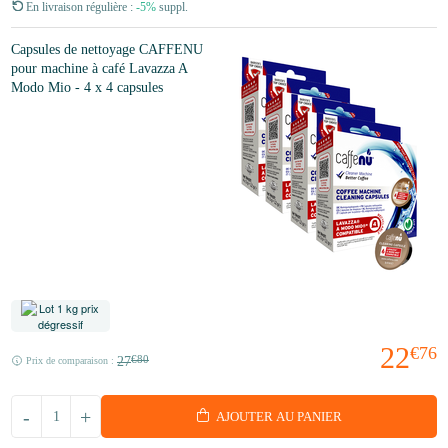
En livraison régulière :
-5%
suppl.
Capsules de nettoyage CAFFENU
pour machine à café Lavazza A
Modo Mio - 4 x 4 capsules
22
€76
27
€80
Prix de comparaison :
-
+
AJOUTER AU PANIER