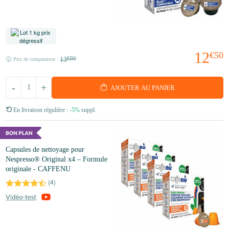
12
€50
13
€90
Prix de comparaison :
-
+
AJOUTER AU PANIER
En livraison régulière :
-5%
suppl.
Capsules de nettoyage pour
Nespresso® Original x4 – Formule
originale - CAFFENU
(
4
)