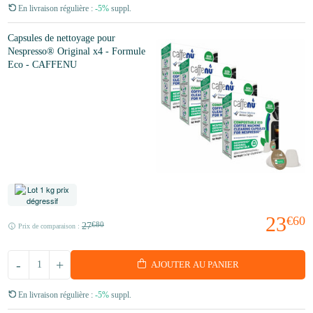
En livraison régulière :
-5%
suppl.
Capsules de nettoyage pour
Nespresso® Original x4 - Formule
Eco - CAFFENU
23
€60
27
€80
Prix de comparaison :
-
+
AJOUTER AU PANIER
En livraison régulière :
-5%
suppl.