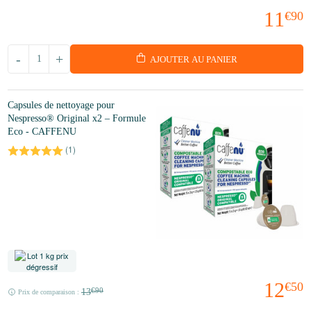
11
€90
-
+
AJOUTER AU PANIER
Capsules de nettoyage pour
Nespresso® Original x2 – Formule
Eco - CAFFENU
(
1
)
12
€50
13
€90
Prix de comparaison :