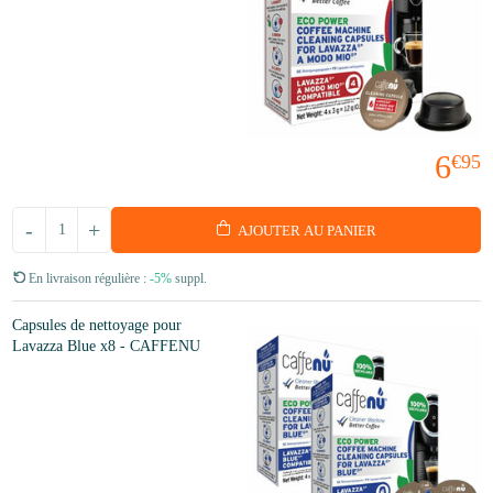
6
€95
-
+
AJOUTER AU PANIER
En livraison régulière :
-5%
suppl.
Capsules de nettoyage pour
Lavazza Blue x8 - CAFFENU