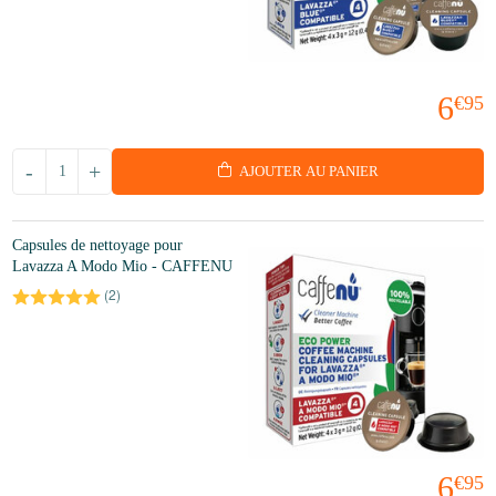
6
€95
-
+
AJOUTER AU PANIER
Capsules de nettoyage pour
Lavazza A Modo Mio - CAFFENU
(
2
)
6
€95