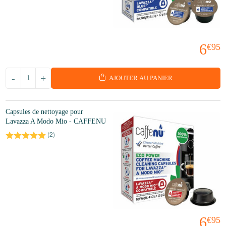
6
€95
-
+
AJOUTER AU PANIER
Capsules de nettoyage pour
Lavazza A Modo Mio - CAFFENU
(
2
)
6
€95