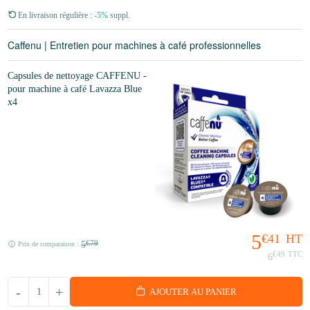
En livraison régulière :
-5%
suppl.
Caffenu | Entretien pour machines à café professionnelles
Capsules de nettoyage CAFFENU -
pour machine à café Lavazza Blue
x4
5
€41
HT
5
€79
Prix de comparaison :
€49
TTC
6
-
+
AJOUTER AU PANIER