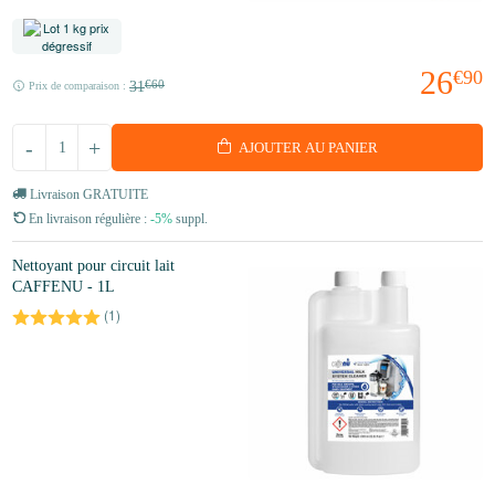
26
€90
31
€60
Prix de comparaison :
-
+
AJOUTER AU PANIER
Livraison GRATUITE
En livraison régulière :
-5%
suppl.
Nettoyant pour circuit lait
CAFFENU - 1L
(
1
)