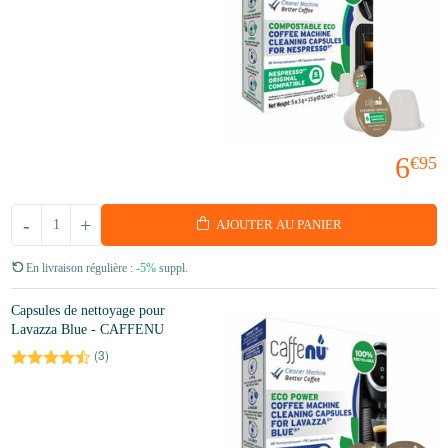
6
€95
-
+
AJOUTER AU PANIER
En livraison régulière :
-5%
suppl.
Capsules de nettoyage pour
Lavazza Blue - CAFFENU
(
3
)