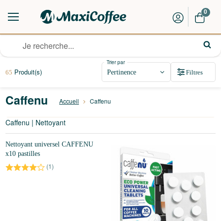
0
Trier par
Produit(s)
Filtres
65
Caffenu
Accueil
Caffenu
Caffenu | Nettoyant
Nettoyant universel CAFFENU
x10 pastilles
(
1
)