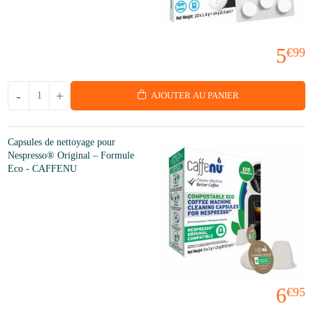
5
€99
-
+
AJOUTER AU PANIER
Capsules de nettoyage pour
Nespresso® Original – Formule
Eco - CAFFENU
6
€95