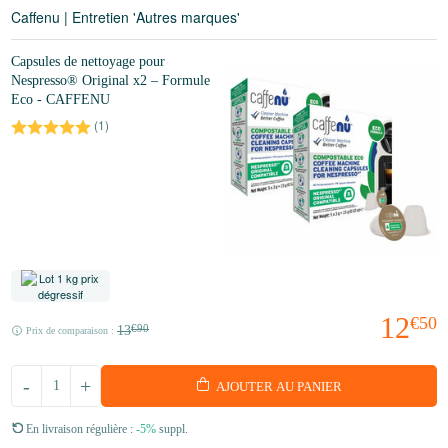
Caffenu | Entretien 'Autres marques'
Capsules de nettoyage pour
Nespresso® Original x2 – Formule
Eco - CAFFENU
(
1
)
12
€50
13
€90
Prix de comparaison :
-
+
AJOUTER AU PANIER
En livraison régulière :
-5%
suppl.