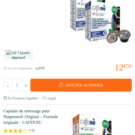
12
€50
13
€90
Prix de comparaison :
-
+
AJOUTER AU PANIER
En livraison régulière :
-5%
suppl.
Capsules de nettoyage pour
Nespresso® Original – Formule
originale - CAFFENU
(
13
)