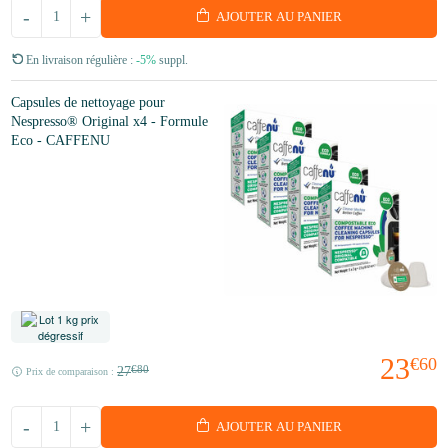
-
+
AJOUTER AU PANIER
En livraison régulière :
-5%
suppl.
Capsules de nettoyage pour
Nespresso® Original x4 - Formule
Eco - CAFFENU
23
€60
27
€80
Prix de comparaison :
-
+
AJOUTER AU PANIER