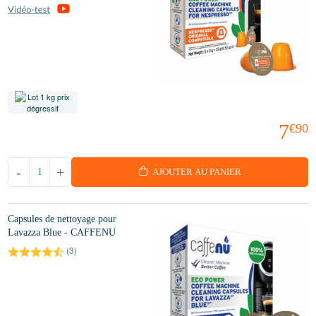
7
€90
-
+
AJOUTER AU PANIER
Capsules de nettoyage pour
Lavazza Blue - CAFFENU
(
3
)