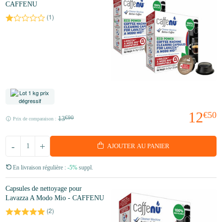
CAFFENU
(
1
)
12
€50
13
€90
Prix de comparaison :
-
+
AJOUTER AU PANIER
En livraison régulière :
-5%
suppl.
Capsules de nettoyage pour
Lavazza A Modo Mio - CAFFENU
(
2
)