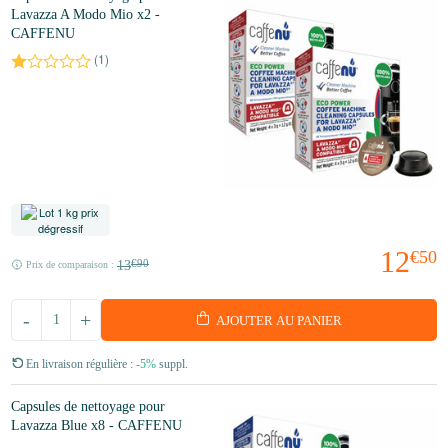
Lavazza A Modo Mio x2 -
CAFFENU
(
1
)
12
€50
13
€90
Prix de comparaison :
-
+
AJOUTER AU PANIER
En livraison régulière :
-5%
suppl.
Capsules de nettoyage pour
Lavazza Blue x8 - CAFFENU