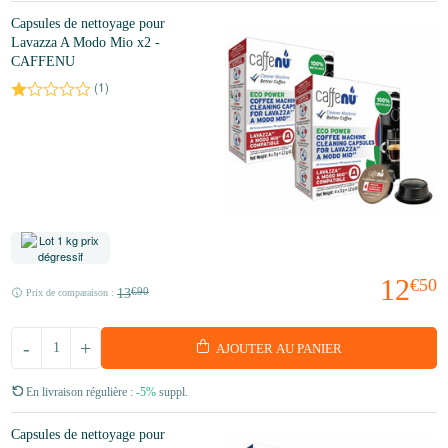
Capsules de nettoyage pour
Lavazza A Modo Mio x2 -
CAFFENU
(
1
)
12
€50
13
€90
Prix de comparaison :
-
+
AJOUTER AU PANIER
En livraison régulière :
-5%
suppl.
Capsules de nettoyage pour