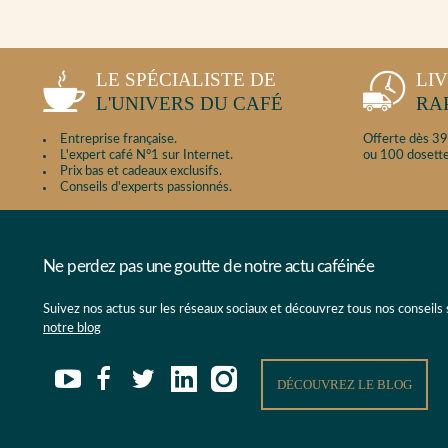
LE SPÉCIALISTE DE
LI
L'UNIVERS DU CAFÉ
RA
Entreprise française.
Offerte dès 39
L'expert café N°1 sur Internet.
ou 100 dosette
Prix bas et cadeaux exclusifs.
Conseils d'experts passionnés.
Ne perdez pas une goutte de notre actu caféinée
Suivez nos actus sur les réseaux sociaux et découvrez tous nos conseils
notre blog
DÉCOUVREZ LE BLOG