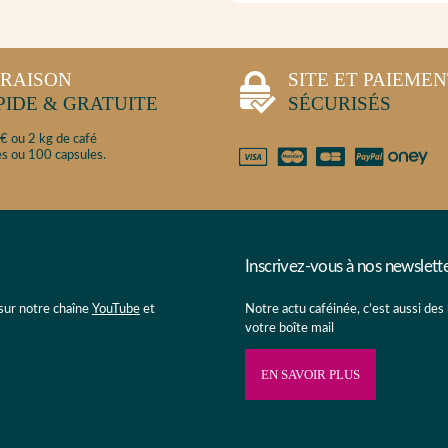
VRAISON
SITE ET PAIEME
PIDE & GRATUITE
SÉCURISÉS
€ ou 2 kg de café
s ou 100 capsules.
Inscrivez-vous à nos newslett
 sur notre chaîne
YouTube
et
Notre actu caféinée, c’est aussi des
votre boîte mail
EN SAVOIR PLUS