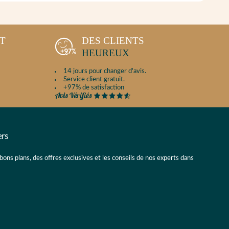
NT
DES CLIENTS
HEUREUX
14 jours pour changer d'avis.
Service client gratuit.
+97% de satisfaction
ers
 bons plans, des offres exclusives et les conseils de nos experts dans