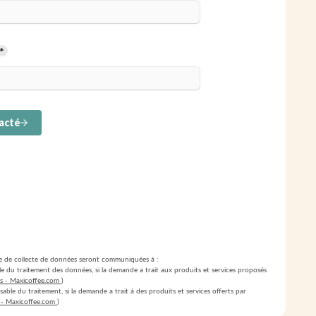
ire de collecte de données seront communiquées á :
 du traitement des données, si la demande a trait aux produits et services proposés
es - Maxicoffee.com
)
ble du traitement, si la demande a trait á des produits et services offerts par
 - Maxicoffee.com
)