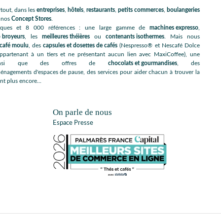
tout, dans les
entreprises
,
hôtels
,
restaurants
,
petits commerces
,
boulangeries
s nos
Concept Stores
.
rques et 8 000 références : une large gamme de
machines expresso
,
 broyeurs
, les
meilleures théières
ou
contenants isothermes
. Mais nous
café moulu
, des
capsules et dosettes de cafés
(Nespresso® et Nescafé Dolce
artenant à un tiers et ne présentant aucun lien avec MaxiCoffee), une
nsi que des offres de
chocolats et gourmandises
, des
énagements d'espaces de pause, des services pour aider chacun à trouver la
nt plus encore...
On parle de nous
Espace Presse