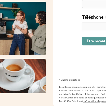
* Champ obligatoire
Les informations saisies au sein du formula
• MaxiCoffee Online en tant que responsable
par MaxiCoffee Online (
Informations Légal
• MaxiCoffee Solutions, en tant que Responsa
MaxiCoffee Solutions (
Informations Légales