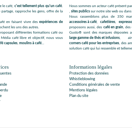
 le café,
c'est tellement plus qu'un café
.
Nous sommes un acteur café présent par
 partage, rapproche les gens, offre de la
,
sites publics
sur notre site web ou dan
Nous rassemblons plus de 350 ma
afé en faisant vivre des
expériences de
accessoires à café
,
cafetières
,
expresso
ochent les uns des autres.
proposons aussi, des
café en grain
, des
roposant différentes formations café ou
Gusto® sont des marques déposées app
 Média café libre et objectif, nous vous
large gamme de thés et infusions
, ai
fé capsules
,
moulins à café
...
corners café pour les entreprises
, des am
solution café qui lui ressemble et telleme
ices
Informations légales
quentes
Protection des données
Whistleblowing
ande
Conditions générales de vente
perdu
Mentions légales
e
Plan du site
r