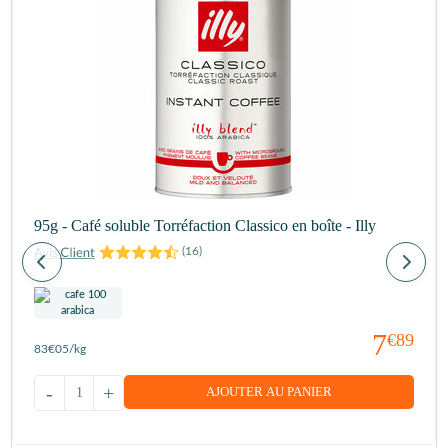
95g - Café soluble Torréfaction Classico en boîte - Illy
(
16
)
7
€89
83
€05
/kg
-
+
AJOUTER AU PANIER