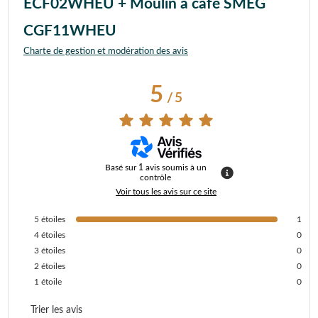
ECF02WHEU + Moulin à café SMEG
CGF11WHEU
Charte de gestion et modération des avis
5
/
5
Basé sur
1
avis soumis à un
contrôle
Voir tous les avis sur ce site
5
étoiles
1
4
étoiles
0
3
étoiles
0
2
étoiles
0
1
étoile
0
Trier les avis