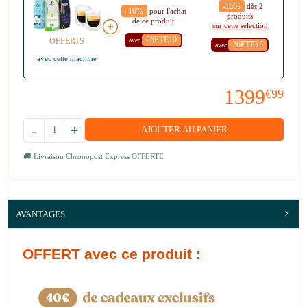
-15%
dès 2
-10%
pour l'achat
produits
de ce produit
sur cette sélection
26ETE10
avec
OFFERTS
26ETE15
avec
avec cette machine
1399
€99
-
+
AJOUTER AU PANIER
Livraison Chronopost Express OFFERTE
AVANTAGES
OFFERT
avec ce produit :