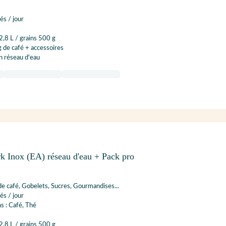
és / jour
2,8 L / grains 500 g
g de café + accessoires
n réseau d'eau
k Inox (EA) réseau d'eau + Pack pro
e café, Gobelets, Sucres, Gourmandises...
és / jour
s : Café, Thé
2,8 L / grains 500 g