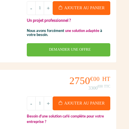
-
+
AJOUTER AU PANIER
Un projet professionnel ?
Nous avons forcément
une solution adaptée
à
votre besoin.
DEMANDER UNE OFFRE
2750
€00
HT
€00
TTC
3300
-
+
AJOUTER AU PANIER
Besoin d'une solution café complète pour votre
entreprise ?