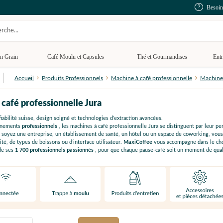
Besoin
n Grain
Café Moulu et Capsules
Thé et Gourmandises
Entr
Accueil
Produits Professionnels
Machine à café professionnelle
Machine 
 café professionnelle Jura
fiabilité suisse, design soigné et technologies d’extraction avancées.
onnements
professionnels
, les machines à café professionnelle Jura se distinguent par leur p
us soyez une entreprise, un établissement de santé, un hôtel ou un espace de coworking, vous
té, de types de boissons ou d’interface utilisateur.
MaxiCoffee
vous accompagne dans le cho
 de ses
1 700 professionnels passionnés
, pour que chaque pause-café soit un moment de qual