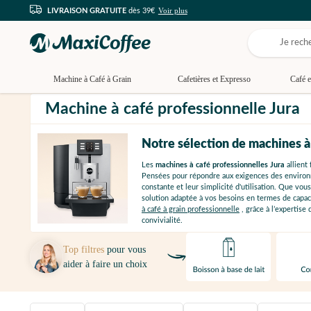
Voir plus
LIVRAISON GRATUITE
dès 39€
Machine à Café à Grain
Cafetières et Expresso
Café e
Machine à café professionnelle Jura
Notre sélection de machines à
Les
machines à café professionnelles Jura
allient 
Pensées pour répondre aux exigences des envir
constante et leur simplicité d'utilisation. Que vo
solution adaptée à vos besoins en termes de capaci
à café à grain professionnelle
, grâce à l’expertise
convivialité.
Top filtres
pour vous
aider à faire un choix