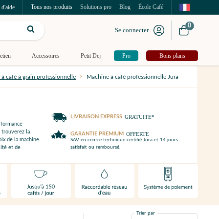
Tous nos produits
Solutions pro
Blog
École Café
 d'aide
0
Se connecter
etien
Accessoires
Petit Dej
Pro
Bons plans
à café à grain professionnelle
Machine à café professionnelle Jura
LIVRAISON EXPRESS
GRATUITE*
erformance
 trouverez la
GARANTIE PREMIUM
OFFERTE
ix de la
machine
SAV en centre technique certifié Jura et 14 jours
satisfait ou remboursé.
ité et de
Trier par