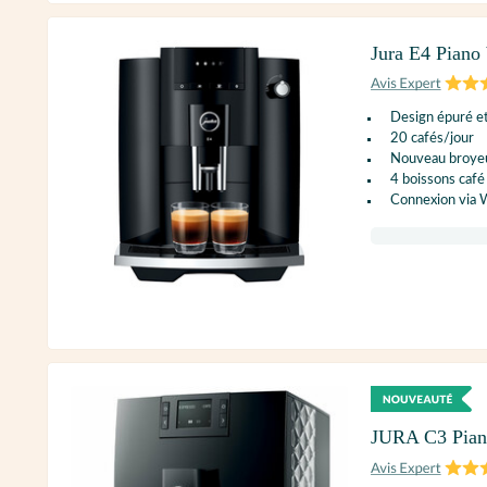
Jura E4 Piano 
Design épuré e
20 cafés/jour
Nouveau broyeu
4 boissons café
Connexion via 
JURA C3 Pia