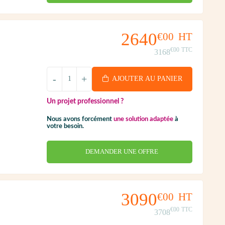
2640
€00
HT
€00
TTC
3168
-
+
AJOUTER AU PANIER
Un projet professionnel ?
Nous avons forcément
une solution adaptée
à
votre besoin.
DEMANDER UNE OFFRE
3090
€00
HT
€00
TTC
3708