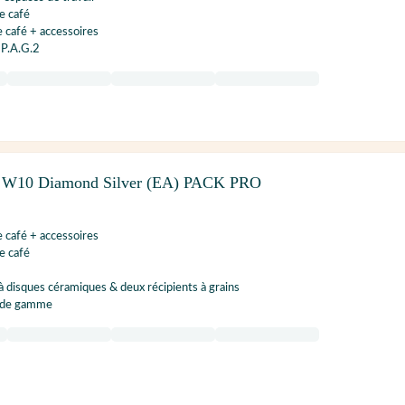
e café
e café + accessoires
P.A.G.2
 W10 Diamond Silver (EA) PACK PRO
e café + accessoires
e café
 disques céramiques & deux récipients à grains
t de gamme