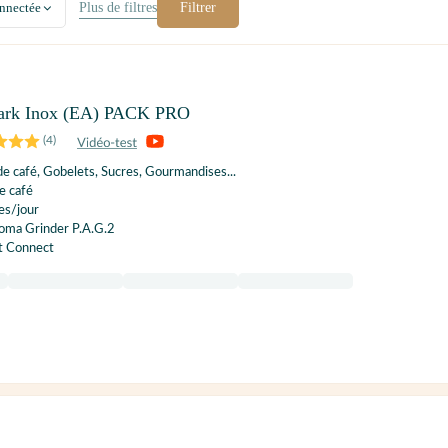
nnectée
Plus de
filtres
Filtrer
ark Inox (EA) PACK PRO
(
4
)
e café, Gobelets, Sucres, Gourmandises...
e café
es/jour
roma Grinder P.A.G.2
t Connect