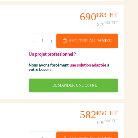
690
€83
HT
€00
TTC
829
-
+
AJOUTER AU PANIER
Un projet professionnel ?
Nous avons forcément
une solution adaptée
à
votre besoin.
DEMANDER UNE OFFRE
582
€50
HT
€00
TTC
699