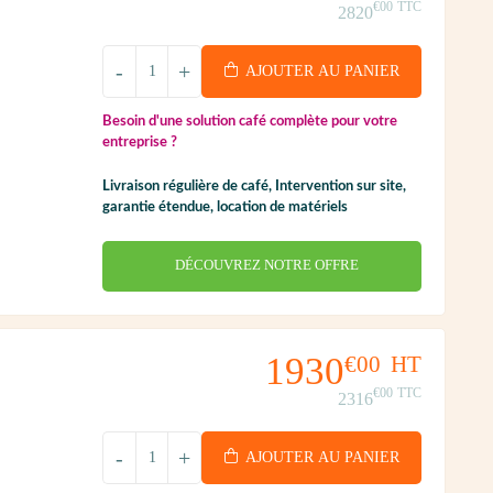
€00
TTC
2820
-
+
AJOUTER AU PANIER
Besoin d'une solution café complète pour votre
entreprise ?
Livraison régulière de café, Intervention sur site,
garantie étendue, location de matériels
DÉCOUVREZ NOTRE OFFRE
1930
€00
HT
€00
TTC
2316
-
+
AJOUTER AU PANIER