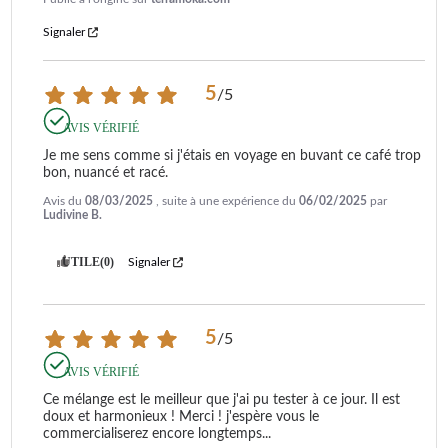
Signaler
5
/
5
AVIS VÉRIFIÉ
Je me sens comme si j'étais en voyage en buvant ce café trop 
bon, nuancé et racé.
Avis du
08/03/2025
, suite à une expérience du
06/02/2025
par
Ludivine B.
UTILE
(0)
Signaler
5
/
5
AVIS VÉRIFIÉ
Ce mélange est le meilleur que j'ai pu tester à ce jour. Il est 
doux et harmonieux ! Merci ! j'espère vous le 
commercialiserez encore longtemps...