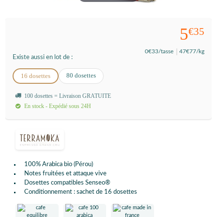
5
€35
0
€33
/tasse
47
€77
/kg
Existe aussi en lot de :
80 dosettes
16 dosettes
100 dosettes = Livraison GRATUITE
En stock - Expédié sous 24H
100% Arabica bio (Pérou)
Notes fruitées et attaque vive
Dosettes compatibles Senseo®
Conditionnement : sachet de 16 dosettes