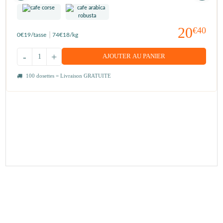
20
€40
0
€19
/tasse
74
€18
/kg
-
+
AJOUTER AU PANIER
100 dosettes = Livraison GRATUITE