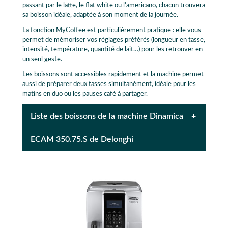
passant par le latte, le flat white ou l'americano, chacun trouvera
sa boisson idéale, adaptée à son moment de la journée.
La fonction MyCoffee est particulièrement pratique : elle vous
permet de mémoriser vos réglages préférés (longueur en tasse,
intensité, température, quantité de lait…) pour les retrouver en
un seul geste.
Les boissons sont accessibles rapidement et la machine permet
aussi de préparer deux tasses simultanément, idéale pour les
matins en duo ou les pauses café à partager.
Liste des boissons de la machine Dinamica
ECAM 350.75.S de Delonghi
Espresso
Double espresso
Ristretto
Lungo
Café
Café long
Doppio+
Americano
Cappuccino
Cappuccino Mix
Latte Macchiato
Flat White
Espresso Macchiato
Caffè Latte