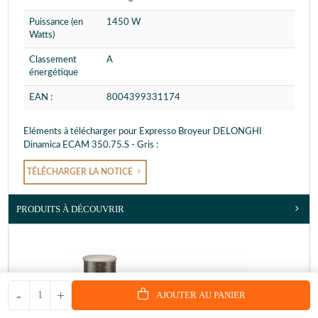
Puissance (en
1450 W
Watts)
Classement
A
énergétique
EAN :
8004399331174
Eléments à télécharger pour Expresso Broyeur DELONGHI
Dinamica ECAM 350.75.S - Gris :
TÉLÉCHARGER LA NOTICE
PRODUITS À DÉCOUVRIR
-
+
AJOUTER AU PANIER