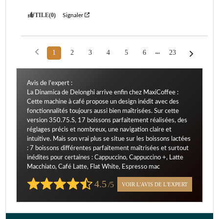
UTILE
(0)
Signaler
1
2
3
4
5
6
23
Avis de l'expert :
La Dinamica de Delonghi arrive enfin chez MaxiCoffee :
Cette machine à café propose un design inédit avec des
fonctionnalités toujours aussi bien maîtrisées. Sur cette
version 350.75.S, 17 boissons parfaitement réalisées, des
réglages précis et nombreux, une navigation claire et
intuitive. Mais son vrai plus se situe sur les boissons lactées
: 7 boissons différentes parfaitement maîtrisées et surtout
inédites pour certaines : Cappuccino, Cappuccino +, Latte
Macchiato, Café Latte, Flat White, Espresso mac
4.5
/5
VOIR L'AVIS DE L'EXPERT