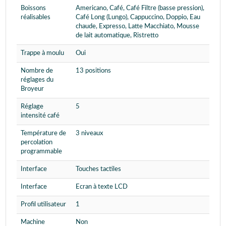
Boissons
Americano, Café, Café Filtre (basse pression),
réalisables
Café Long (Lungo), Cappuccino, Doppio, Eau
chaude, Expresso, Latte Macchiato, Mousse
de lait automatique, Ristretto
Trappe à moulu
Oui
Nombre de
13 positions
réglages du
Broyeur
Réglage
5
intensité café
Température de
3 niveaux
percolation
programmable
Interface
Touches tactiles
Interface
Ecran à texte LCD
Profil utilisateur
1
Machine
Non