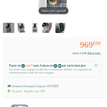
Cliquez pour agrandir
969
€00
d'éco-part.
dont 2.09€
242
Payer en
sans frais
ou en
par carte bancaire
€25
Un crédit vous engage et doit être remboursé. Vérifiez vos capacités de
remboursement avant de vous engager.
Livraison Chronopost Express OFFERTE
En stock - Expédié sous 24H