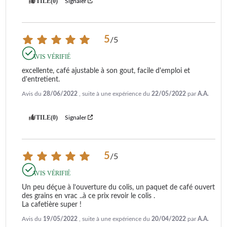
UTILE
(0)
Signaler
5
/
5
AVIS VÉRIFIÉ
excellente, café ajustable à son gout, facile d'emploi et 
d'entretient.
Avis du
28/06/2022
, suite à une expérience du
22/05/2022
par
A.A.
UTILE
(0)
Signaler
5
/
5
AVIS VÉRIFIÉ
Un peu déçue à l’ouverture du colis, un paquet de café ouvert 
des grains en vrac ..à ce prix revoir le colis .

La cafetière super !
Avis du
19/05/2022
, suite à une expérience du
20/04/2022
par
A.A.