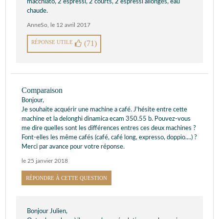
macchiato, 2 espressi, 2 courts, 2 espressi allongés, eau
chaude.
AnneSo
,
le 12 avril 2017
RÉPONSE UTILE
(71)
Comparaison
Bonjour,
Je souhaite acquérir une machine a café. J'hésite entre cette
machine et la delonghi dinamica ecam 350.55 b. Pouvez-vous
me dire quelles sont les différences entres ces deux machines ?
Font-elles les même cafés (café, café long, expresso, doppio....) ?
Merci par avance pour votre réponse.
le 25 janvier 2018
RÉPONDRE À CETTE QUESTION
Bonjour Julien,