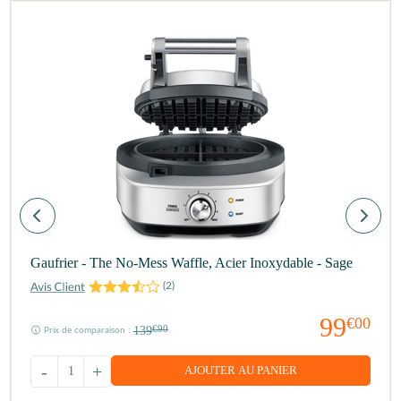
Gaufrier - The No-Mess Waffle, Acier Inoxydable - Sage
(
2
)
99
€00
139
€90
Prix de comparaison :
-
+
AJOUTER AU PANIER