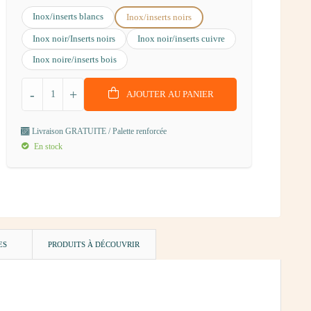
Inox/inserts blancs
Inox/inserts noirs
Inox noir/Inserts noirs
Inox noir/inserts cuivre
Inox noire/inserts bois
-
+
AJOUTER AU PANIER
Livraison GRATUITE / Palette renforcée
En stock
ES
PRODUITS À DÉCOUVRIR