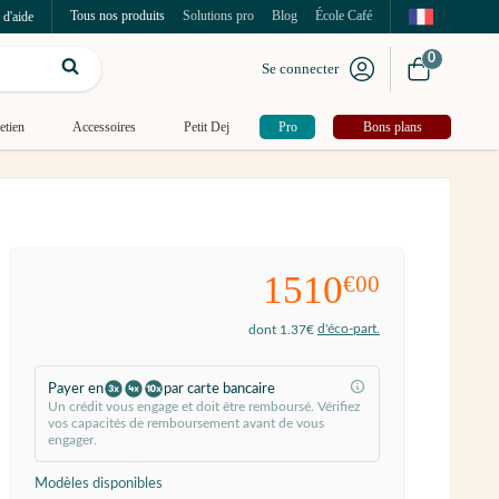
Tous nos produits
Solutions pro
Blog
École Café
 d'aide
0
Se connecter
etien
Accessoires
Petit Dej
Pro
Bons plans
1510
€00
d'éco-part.
dont 1.37€
Payer en
par carte bancaire
Un crédit vous engage et doit être remboursé. Vérifiez
vos capacités de remboursement avant de vous
engager.
Modèles disponibles