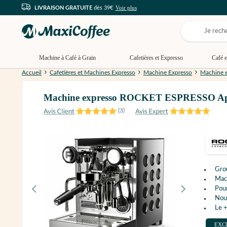
Voir plus
LIVRAISON GRATUITE
dès 39€
Machine à Café à Grain
Cafetières et Expresso
Café e
Accueil
Cafetières et Machines Expresso
Machine Expresso
Machine e
Machine expresso ROCKET ESPRESSO App
(
3
)
Gro
Mac
Pour
Nouv
Le +
EXC