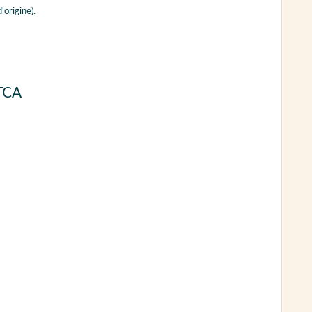
'origine).
 TCA