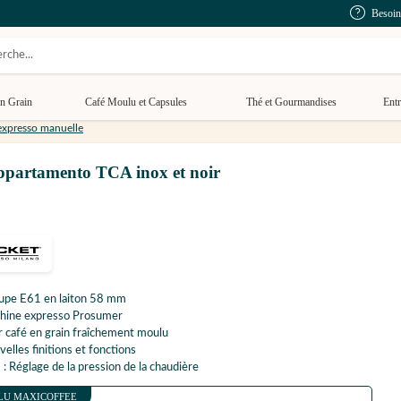
Besoin
n Grain
Café Moulu et Capsules
Thé et Gourmandises
Entr
xpresso manuelle
artamento TCA inox et noir
upe E61 en laiton 58 mm
hine expresso Prosumer
 café en grain fraîchement moulu
elles finitions et fonctions
 : Réglage de la pression de la chaudière
LU MAXICOFFEE