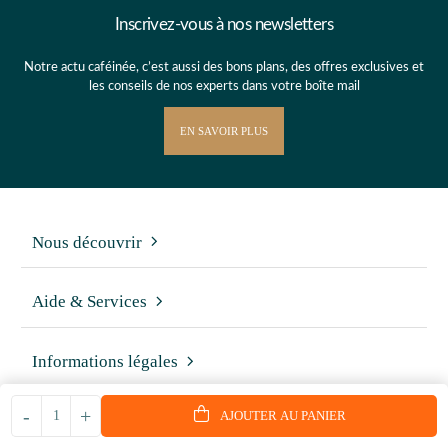
Inscrivez-vous à nos newsletters
Notre actu caféinée, c’est aussi des bons plans, des offres exclusives et
les conseils de nos experts dans votre boîte mail
EN SAVOIR PLUS
Nous découvrir
Aide & Services
Informations légales
-
+
AJOUTER AU PANIER
On parle de nous