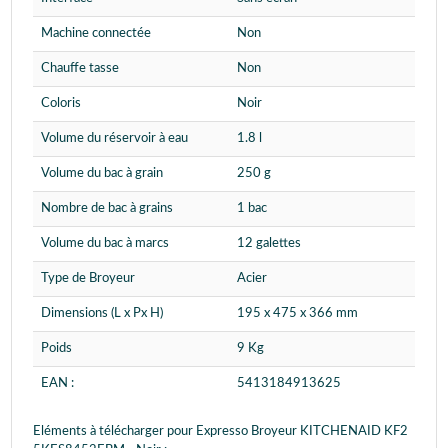
Machine connectée
Non
Chauffe tasse
Non
Coloris
Noir
Volume du réservoir à eau
1.8 l
Volume du bac à grain
250 g
Nombre de bac à grains
1 bac
Volume du bac à marcs
12 galettes
Type de Broyeur
Acier
Dimensions (L x Px H)
195 x 475 x 366 mm
Poids
9 Kg
EAN :
5413184913625
Eléments à télécharger pour Expresso Broyeur KITCHENAID KF2