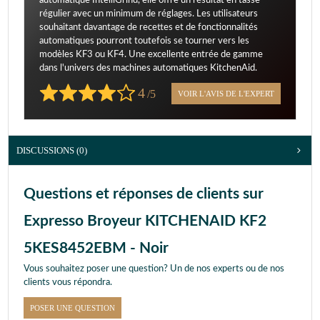
automatique IntelliGrind, elle offre un résultat en tasse
régulier avec un minimum de réglages. Les utilisateurs
souhaitant davantage de recettes et de fonctionnalités
automatiques pourront toutefois se tourner vers les
modèles KF3 ou KF4. Une excellente entrée de gamme
dans l'univers des machines automatiques KitchenAid.
4
/5
VOIR L'AVIS DE L'EXPERT
DISCUSSIONS (0)
Questions et réponses de clients sur
Expresso Broyeur KITCHENAID KF2
5KES8452EBM - Noir
Vous souhaitez poser une question? Un de nos experts ou de nos
clients vous répondra.
POSER UNE QUESTION