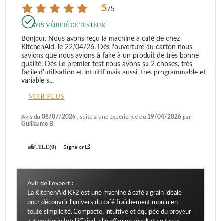
5
/
5
AVIS VÉRIFIÉ DE TESTEUR
Bonjour. Nous avons reçu la machine à café de chez 
KitchenAid, le 22/04/26. Dès l'ouverture du carton nous 
savions que nous avions à faire à un produit de très bonne 
qualité. Dès Le premier test nous avons su 2 choses, très 
facile d'utilisation et intuitif mais aussi, très programmable et 
variable s
...
VOIR PLUS
Avis du
08/07/2026
, suite à une expérience du
19/04/2026
par
Guillaume B.
UTILE
(0)
Signaler
Avis de l'expert :
La KitchenAid KF2 est une machine à café à grain idéale
pour découvrir l'univers du café fraîchement moulu en
toute simplicité. Compacte, intuitive et équipée du broyeur