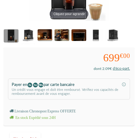
Cliquez pour agrandir
699
€00
d'éco-part.
dont 2.09€
Payer en
par carte bancaire
Un crédit vous engage et doit être remboursé. Vérifiez vos capacités de
remboursement avant de vous engager.
Livraison Chronopost Express OFFERTE
En stock Expédié sous 24H