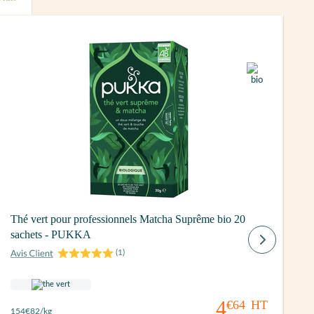
Thé vert pour professionnels Matcha Suprême bio 20
I
sachets - PUKKA
F
(
1
)
4
€64
HT
154
€82
/kg