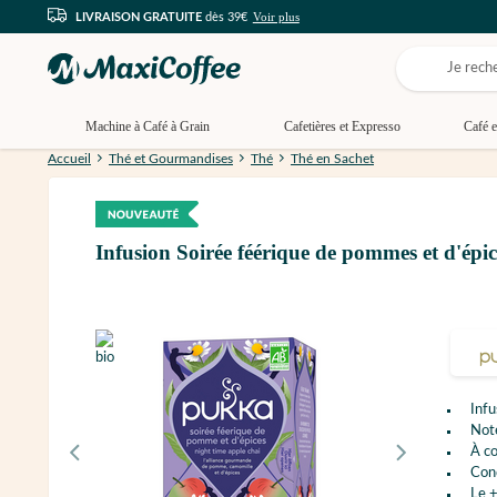
Voir plus
LIVRAISON GRATUITE
dès 39€
Machine à Café à Grain
Cafetières et Expresso
Café e
Accueil
Thé et Gourmandises
Thé
Thé en Sachet
Infusion Soirée féérique de pommes et d'épi
Infu
Not
À c
Con
Le +