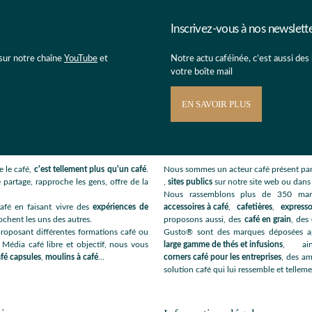
Inscrivez-vous à nos newslett
 sur notre chaîne
YouTube
et
Notre actu caféinée, c’est aussi des
votre boîte mail
EN SAVOIR PLUS
 le café,
c'est tellement plus qu'un café
.
Nous sommes un acteur café présent par
 partage, rapproche les gens, offre de la
,
sites publics
sur notre site web ou dan
Nous rassemblons plus de 350 ma
afé en faisant vivre des
expériences de
accessoires à café
,
cafetières
,
expresso
ochent les uns des autres.
proposons aussi, des
café en grain
, des
roposant différentes formations café ou
Gusto® sont des marques déposées app
 Média café libre et objectif, nous vous
large gamme de thés et infusions
, ai
fé capsules
,
moulins à café
...
corners café pour les entreprises
, des am
solution café qui lui ressemble et telleme