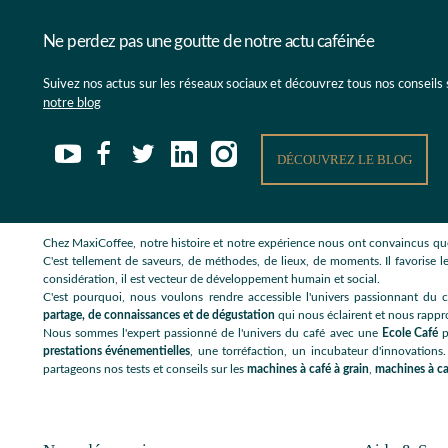
Ne perdez pas une goutte de notre actu caféinée
Suivez nos actus sur les réseaux sociaux et découvrez tous nos conseils
notre blog
DÉCOUVREZ LE BLOG
Chez MaxiCoffee, notre histoire et notre expérience nous ont convaincus que
C'est tellement de saveurs, de méthodes, de lieux, de moments. Il favorise le
considération, il est vecteur de développement humain et social.
C'est pourquoi, nous voulons rendre accessible l'univers passionnant du c
partage, de connaissances et de dégustation
qui nous éclairent et nous rappr
Nous sommes l'expert passionné de l'univers du café avec une
Ecole Café
p
prestations événementielles
, une torréfaction, un incubateur d'innovations.
partageons nos tests et conseils sur les
machines à café à grain
,
machines à ca