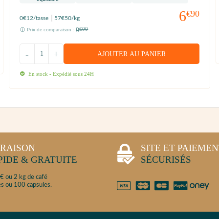
6
€90
0
€12
/tasse
57
€50
/kg
9
€00
Prix de comparaison :
-
+
AJOUTER AU PANIER
En stock - Expédié sous 24H
VRAISON
SITE ET PAIEME
PIDE & GRATUITE
SÉCURISÉS
€ ou 2 kg de café
s ou 100 capsules.