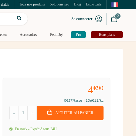
Tous nos produits
Solutions pro
Blog
École Café
 d'aide
0
Se connecter
etien
Accessoires
Petit Dej
Pro
Bons plans
4
€90
0
€27
/tasse
136
€11
/kg
-
+
AJOUTER AU PANIER
En stock - Expédié sous 24H