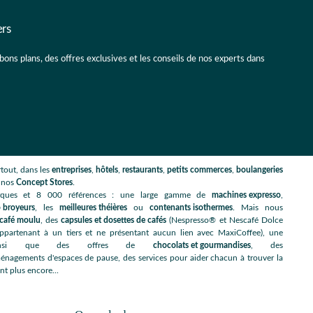
ers
 bons plans, des offres exclusives et les conseils de nos experts dans
tout, dans les
entreprises
,
hôtels
,
restaurants
,
petits commerces
,
boulangeries
s nos
Concept Stores
.
rques et 8 000 références : une large gamme de
machines expresso
,
 broyeurs
, les
meilleures théières
ou
contenants isothermes
. Mais nous
café moulu
, des
capsules et dosettes de cafés
(Nespresso® et Nescafé Dolce
artenant à un tiers et ne présentant aucun lien avec MaxiCoffee), une
nsi que des offres de
chocolats et gourmandises
, des
énagements d'espaces de pause, des services pour aider chacun à trouver la
nt plus encore...