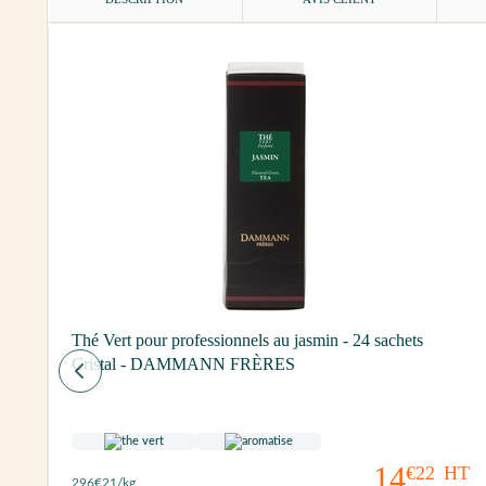
Thé Vert pour professionnels au jasmin - 24 sachets
Cristal - DAMMANN FRÈRES
14
€22
HT
296
€21
/kg