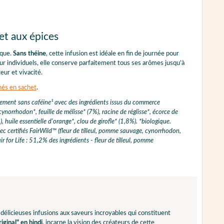
et aux épices
ique.
Sans théine
, cette infusion est idéale en fin de journée pour
 individuels, elle conserve parfaitement tous ses arômes jusqu’à
eur et vivacité.
hés en sachet
.
lement sans caféine¹ avec des ingrédients issus du commerce
ynorrhodon*, feuille de mélisse* (7%), racine de réglisse*, écorce de
), huile essentielle d'orange*, clou de girofle* (1,8%). *biologique.
c certifiés FairWild™ (fleur de tilleul, pomme sauvage, cynorrhodon,
r for Life : 51,2% des ingrédients - fleur de tilleul, pomme
e délicieuses infusions aux saveurs incroyables qui constituent
iginal" en hindi
, incarne la vision des créateurs de cette