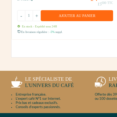
90
€00
TTC
15
-
+
AJOUTER AU PANIER
En stock - Expédié sous 24H
En livraison régulière :
-5%
suppl.
LE SPÉCIALISTE DE
LI
L'UNIVERS DU CAFÉ
RA
Entreprise française.
Offerte dès 39
L'expert café N°1 sur Internet.
ou 100 dosette
Prix bas et cadeaux exclusifs.
Conseils d'experts passionnés.