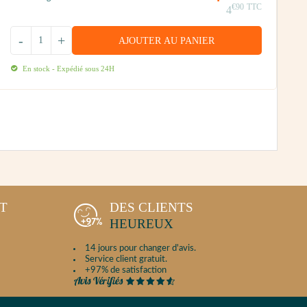
€90
TTC
0
4
-
+
AJOUTER AU PANIER
En stock - Expédié sous 24H
NT
DES CLIENTS
HEUREUX
14 jours pour changer d'avis.
Service client gratuit.
+97% de satisfaction