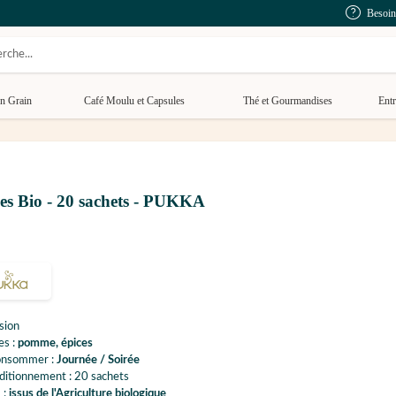
Besoin
n Grain
Café Moulu et Capsules
Thé et Gourmandises
Entr
ces Bio - 20 sachets - PUKKA
sion
es :
pomme, épices
onsommer :
Journée / Soirée
ditionnement : 20 sachets
 :
issus de l'Agriculture biologique