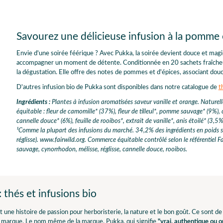
Savourez une délicieuse infusion à la pomme 
Envie d'une soirée féérique ? Avec Pukka, la soirée devient douce et mag
accompagner un moment de détente. Conditionnée en 20 sachets fraîcheur
la dégustation. Elle offre des notes de pommes et d'épices, associant douc
D'autres infusion bio de Pukka sont disponibles dans notre catalogue de
t
Ingrédients :
Plantes à infusion aromatisées saveur vanille et orange. Naturel
équitable : fleur de camomille* (37%), fleur de tilleul*, pomme sauvage* (9%), c
cannelle douce* (6%), feuille de rooibos*, extrait de vanille*, anis étoilé* (3,5%
¹Comme la plupart des infusions du marché. 34,2% des ingrédients en poids se
réglisse). www.fairwild.org. Commerce équitable contrôlé selon le référentiel Fai
sauvage, cynorrhodon, mélisse, réglisse, cannelle douce, rooibos.
 thés et infusions bio
st une histoire de passion pour herboristerie, la nature et le bon goût. Ce sont d
a marque. Le nom même de la marque, Pukka, qui signifie
"vrai, authentique ou or