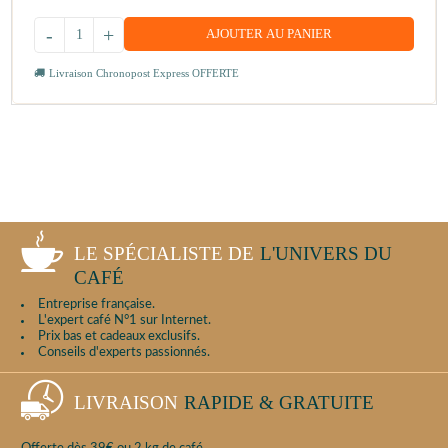
-
+
AJOUTER AU PANIER
Livraison Chronopost Express OFFERTE
LE SPÉCIALISTE DE
L'UNIVERS DU
CAFÉ
Entreprise française.
L'expert café N°1 sur Internet.
Prix bas et cadeaux exclusifs.
Conseils d'experts passionnés.
LIVRAISON
RAPIDE & GRATUITE