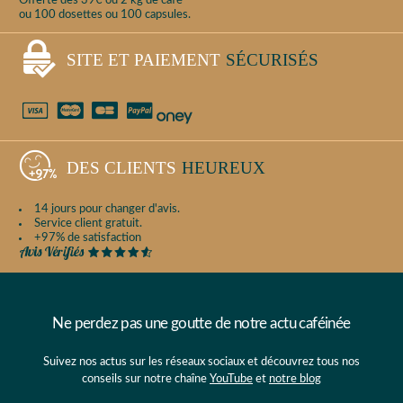
Offerte dès 39€ ou 2 kg de café
ou 100 dosettes ou 100 capsules.
SITE ET PAIEMENT
SÉCURISÉS
DES CLIENTS
HEUREUX
14 jours pour changer d'avis.
Service client gratuit.
+97% de satisfaction
Ne perdez pas une goutte de notre actu caféinée
Suivez nos actus sur les réseaux sociaux et découvrez tous nos
conseils sur notre chaîne
YouTube
et
notre blog