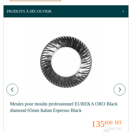
PRODUITS À DÉCOUVRIR
Meules pour moulin professionnel EUREKA ORO Black
diamond 65mm Italian Espresso Black
135
€00
HT
€00
TTC
162