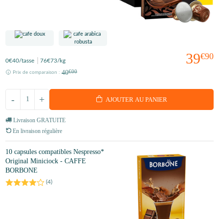
39
€90
0
€40
/tasse
76
€73
/kg
40
€00
Prix de comparaison :
-
+
AJOUTER AU PANIER
Livraison GRATUITE
En livraison régulière
10 capsules compatibles Nespresso*
Original Miniciock - CAFFE
BORBONE
(
4
)