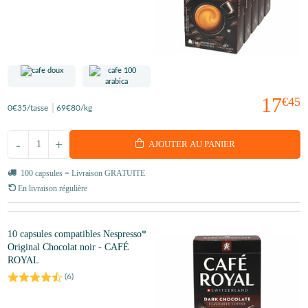
17
€45
0
€35
/tasse
69
€80
/kg
-
+
AJOUTER AU PANIER
100 capsules = Livraison GRATUITE
En livraison régulière
10 capsules compatibles Nespresso*
Original Chocolat noir - CAFÉ
ROYAL
(
6
)