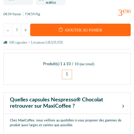
3
€90
0
€39
/tasse
73
€59
/kg
-
+
AJOUTER AU PANIER
100 capsules = Livraison GRATUITE
10
(au total)
Produit(s)
1
à
10
/
1
Quelles capsules Nespresso® Chocolat
retrouver sur MaxiCoffee ?
Chez MaxiCoffee, nous veillons au quotidien à vous proposer des gammes de
produit aussi larges et variées que possible.