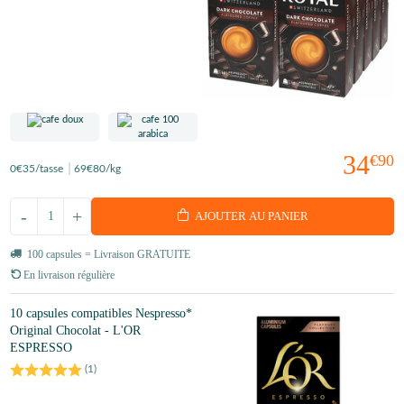
34
€90
0
€35
/tasse
69
€80
/kg
-
+
AJOUTER AU PANIER
100 capsules = Livraison GRATUITE
En livraison régulière
10 capsules compatibles Nespresso*
Original Chocolat - L'OR
ESPRESSO
(
1
)