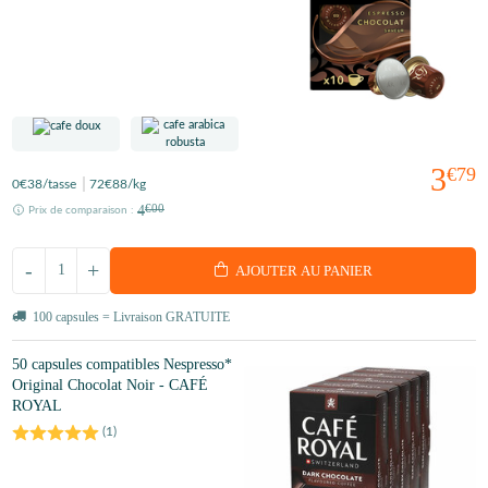
3
€79
0
€38
/tasse
72
€88
/kg
4
€00
Prix de comparaison :
-
+
AJOUTER AU PANIER
100 capsules = Livraison GRATUITE
50 capsules compatibles Nespresso*
Original Chocolat Noir - CAFÉ
ROYAL
(
1
)