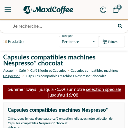
0
Trier par
10
Filtres
Produit(s)
Capsules compatibles machines
Nespresso* chocolat
Accueil
Café
Café Moulu et Capsules
Capsules compatibles machines
Nespresso*
Capsules compatibles machines Nespresso* chocolat
Summer Days
: jusqu'à
-15%
sur notre
sélection spéciale
jusqu'au 16/08
Capsules compatibles machines Nespresso*
Offrez-vous le luxe d'une pause-café exceptionnelle avec notre sélection de
Capsules compatibles Nespresso* chocolat
.
Voir plus