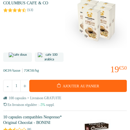
COLUMBUS CAFE & CO
(
13
)
19
€50
0
€39
/tasse
73
€58
/kg
-
+
AJOUTER AU PANIER
100 capsules = Livraison GRATUITE
En livraison régulière :
-5%
suppl.
10 capsules compatibles Nespresso*
Original Chocolat - BONINI
(
8
)