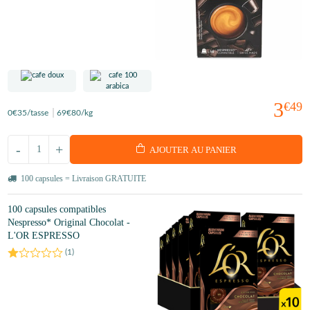
3
€49
0
€35
/tasse
69
€80
/kg
-
+
AJOUTER AU PANIER
100 capsules = Livraison GRATUITE
100 capsules compatibles
Nespresso* Original Chocolat -
L'OR ESPRESSO
(
1
)