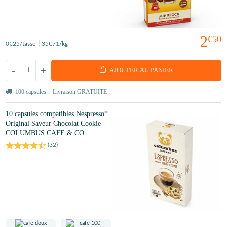
2
€50
0
€25
/tasse
35
€71
/kg
-
+
AJOUTER AU PANIER
100 capsules = Livraison GRATUITE
10 capsules compatibles Nespresso*
Original Saveur Chocolat Cookie -
COLUMBUS CAFE & CO
(
32
)