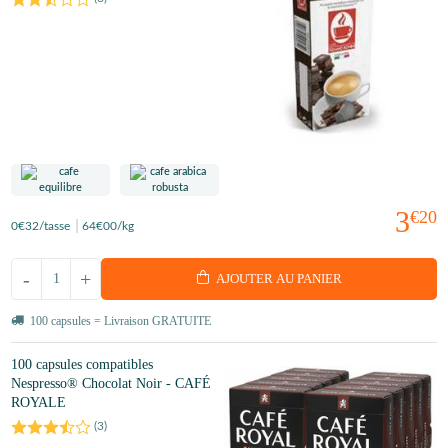
3
€20
0
€32
/tasse
64
€00
/kg
-
+
AJOUTER AU PANIER
100 capsules = Livraison GRATUITE
100 capsules compatibles
Nespresso® Chocolat Noir - CAFÉ
ROYALE
(
3
)