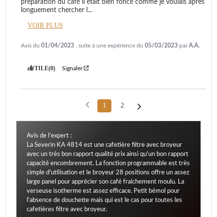
préparation du café il était bien foncé comme je voulais après 
longuement chercher l
...
VOIR PLUS
Avis du
01/04/2023
, suite à une expérience du
05/03/2023
par
A.A.
UTILE
(0)
Signaler
1
2
Avis de l'expert :
La Severin KA 4814 est une cafetière filtre avec broyeur
avec un très bon rapport qualité prix ainsi qu'un bon rapport
capacité encombrement. La fonction programmable est très
simple d'utilisation et le broyeur 28 positions offre un assez
large panel pour apprécier son café fraichement moulu. La
verseuse isotherme est assez efficace. Petit bémol pour
l'absence de douchette mais qui est le cas pour toutes les
cafetières filtre avec broyeur.