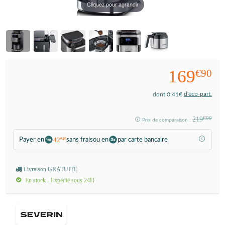
Cliquez pour agrandir
169
€90
d'éco-part.
dont 0.41€
219
€99
Prix de comparaison :
42
Payer en
sans frais
ou en
par carte bancaire
€49
Livraison GRATUITE
En stock - Expédié sous 24H