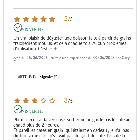
5
/
5
AVIS VÉRIFIÉ
Un vrai plaisir de déguster une boisson faite à partir de grains 
fraichement moulus, et ce à chaque fois. Aucun problèmes 
d'utilisation. C'est TOP
Avis du
25/06/2025
, suite à une expérience du
02/06/2025
par
Géry
F.
UTILE
(1)
Signaler
3
/
5
AVIS VÉRIFIÉ
Plutôt déçu car la verseuse isotherme ne garde pas le café au 
chaud plus de 2 heures. 

Et pareil les cafés en grain  qui étaient en cadeau , je n’ai pas 
du tout aimé car il n’y avait pas de goût de café. Lors de la 