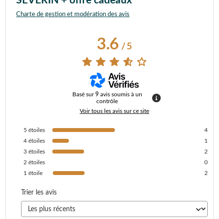
SEVERIN + offre cadeaux
Charte de gestion et modération des avis
3.6
/
5
Basé sur
9
avis soumis à un
contrôle
Voir tous les avis sur ce site
5
étoiles
4
4
étoiles
1
3
étoiles
2
2
étoiles
0
1
étoile
2
Trier les avis