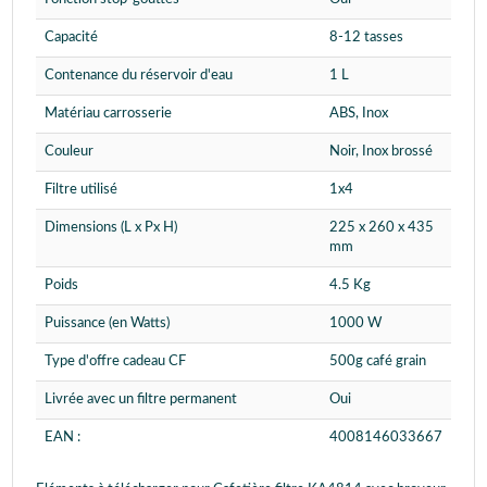
Capacité
8-12 tasses
Contenance du réservoir d'eau
1 L
Matériau carrosserie
ABS, Inox
Couleur
Noir, Inox brossé
Filtre utilisé
1x4
Dimensions (L x Px H)
225 x 260 x 435
mm
Poids
4.5 Kg
Puissance (en Watts)
1000 W
Type d'offre cadeau CF
500g café grain
Livrée avec un filtre permanent
Oui
EAN :
4008146033667