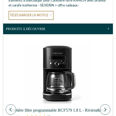
Eléments à télécharger pour Cafetière filtre KA4814 avec broyeur
et carafe isotherme - SEVERIN + offre cadeaux :
TÉLÉCHARGER LA NOTICE
PRODUITS À DÉCOUVRIR
Cafetière filtre programmable BCF579 1.8 L - Riviera&Bar