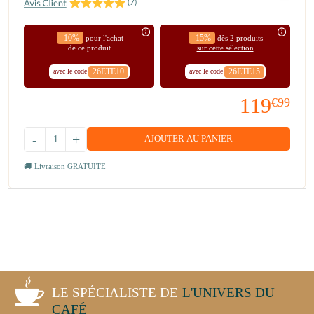
(
7
)
-10%
-15%
pour l'achat
dès 2 produits
de ce produit
sur cette sélection
26ETE10
26ETE15
avec le code
avec le code
119
€99
-
+
AJOUTER AU PANIER
Livraison GRATUITE
LE SPÉCIALISTE DE
L'UNIVERS DU
CAFÉ