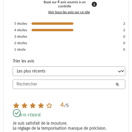
Basé sur
4
avis soumis à un
contrôle
Voir tous les avis sur ce site
5
étoiles
2
4
étoiles
2
3
étoiles
0
2
étoiles
0
1
étoile
0
Trier les avis
4
/
5
AVIS VÉRIFIÉ
Je suis satisfait de la mouture.

Le réglage de la temporisation manque de précision.