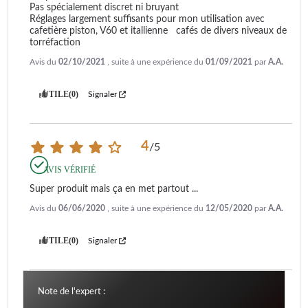
Pas spécialement discret ni bruyant

Réglages largement suffisants pour mon utilisation avec 
cafetière piston, V60 et itallienne   cafés de divers niveaux de 
torréfaction
Avis du
02/10/2021
, suite à une expérience du
01/09/2021
par
A.A.
UTILE
(0)
Signaler
4
/
5
AVIS VÉRIFIÉ
Super produit mais ça en met partout ...
Avis du
06/06/2020
, suite à une expérience du
12/05/2020
par
A.A.
UTILE
(0)
Signaler
Note de l'expert :