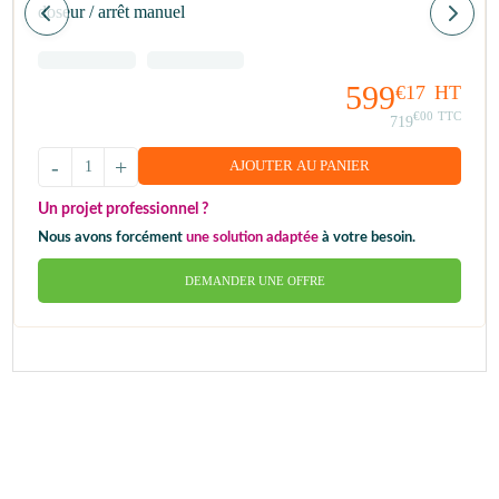
doseur / arrêt manuel
599
€17
HT
€00
TTC
719
-
+
AJOUTER AU PANIER
Un projet professionnel ?
Nous avons forcément
une solution adaptée
à votre besoin.
DEMANDER UNE OFFRE