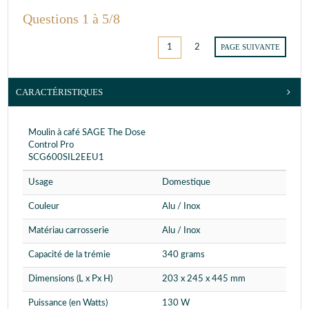
Questions 1 à 5/8
1
2
PAGE SUIVANTE
CARACTÉRISTIQUES
Moulin à café SAGE The Dose
Control Pro
SCG600SIL2EEU1
Usage
Domestique
Couleur
Alu / Inox
Matériau carrosserie
Alu / Inox
Capacité de la trémie
340 grams
Dimensions (L x Px H)
203 x 245 x 445 mm
Puissance (en Watts)
130 W