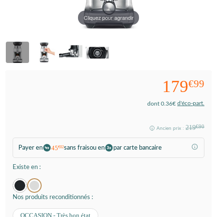
Cliquez pour agrandir
179
€99
d'éco-part.
dont 0.36€
219
€90
Ancien prix :
45
Payer en
sans frais
ou en
par carte bancaire
€02
Existe en :
Nos produits reconditionnés :
OCCASION - Très bon état