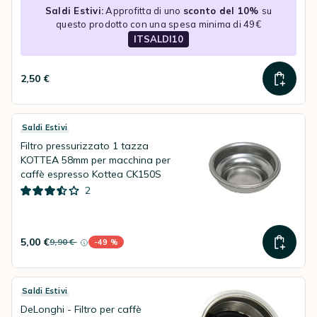
Saldi Estivi:
Approfitta di uno
sconto del 10%
su
questo prodotto con una spesa minima di 49€
ITSALDI10
2,50 €
Saldi Estivi
Filtro pressurizzato 1 tazza
KOTTEA 58mm per macchina per
caffè espresso Kottea CK150S
2
5,00 €
9,90 €
-49 %
Invece di
Percentuale di sconto
Saldi Estivi
DeLonghi - Filtro per caffè