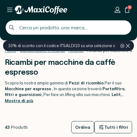
0
global.search.placeholder
10% di sconto con il codice ITSALDI10 su una selezione di prodotti
Home
Manutenzione e ricambi
Ricambi
Ricambi per macchine da 
Ricambi per macchine da caffè
espresso
Scopra la nostra ampia gamma di
Pezzi di ricambio
Per il suo
Macchine per espresso
.
In questa sezione troverà
Portafiltro,
filtri e guarnizioni,
Per fare un lifting alla sua macchina.
Lelit,
Ascaso, Rocket Espresso, Rok, Lelit, Nuova Simonelli
Mostra di più
O anche
Bezzera
C'è qualcosa per ogni marchio.
43
Prodotti
Ordina
Tutti i filtri