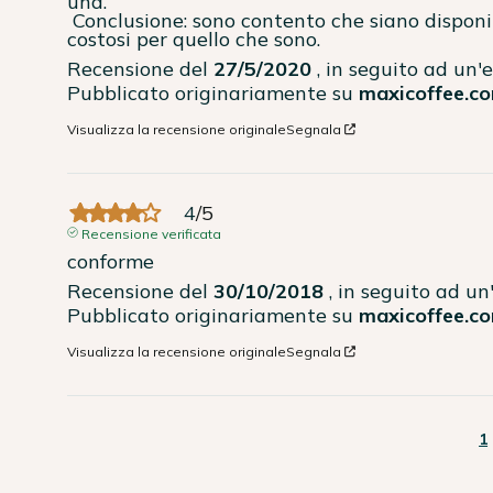
una.

 Conclusione: sono contento che siano disponibili tali pezzi di ricambio, ma li trovo 
costosi per quello che sono.
Recensione del
27/5/2020
, in seguito ad un
Pubblicato originariamente su
maxicoffee.co
Visualizza la recensione originale
Segnala
4
/
5
Recensione verificata
conforme
Recensione del
30/10/2018
, in seguito ad u
Pubblicato originariamente su
maxicoffee.co
Visualizza la recensione originale
Segnala
1