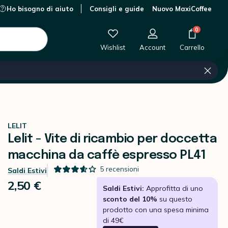
Ho bisogno di aiuto
Consigli e guide
Nuovo MaxiCoffee
0 €
-
+
Aggiungi al carrello
0
Wishlist
Account
Carrello
LELIT
Lelit - Vite di ricambio per doccetta
macchina da caffè espresso PL41
5
recensioni
Saldi Estivi
2,50 €
Saldi Estivi:
Approfitta di uno
sconto del 10%
su questo
prodotto con una spesa minima
di 49€