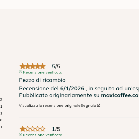
5
/
5
Recensione verificata
Pezzo di ricambio
Recensione del
6/1/2026
, in seguito ad un'e
Pubblicato originariamente su
maxicoffee.co
2
Visualizza la recensione originale
Segnala
1
1
0
1
1
/
5
Recensione verificata