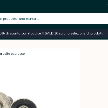
ta macchina da caffè espresso PL41
2,5
i
h.placeholder
iano
Macchina caffè espresso
Caffè macinato
Moka
0% di sconto con il codice ITSALDI10 su una selezione di prodotti
a caffè espresso