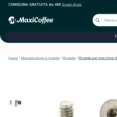
CONSEGNA GRATUITA da 49€
Scopri di più
Lelit - Vite di ricambio per doccet
Descrizione
Caratteristiche
Recensioni dei client
global.searc
Tutte le nostre categorie
Saldi -60 %
Caffè ital
1
Home
Manutenzione e ricambi
Ricambi
Ricambi per macchine d