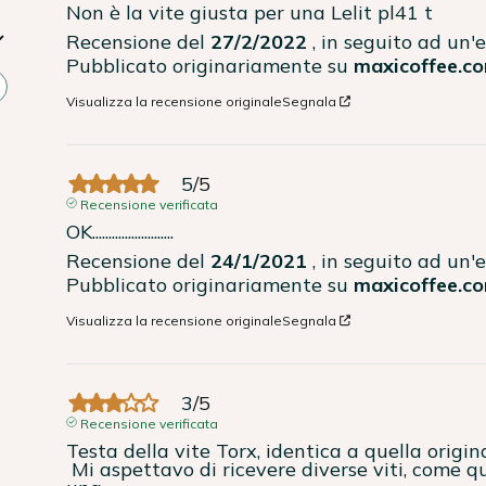
Non è la vite giusta per una Lelit pl41 t
Recensione del
27/2/2022
, in seguito ad un
Pubblicato originariamente su
maxicoffee.co
Visualizza la recensione originale
Segnala
5
/
5
Recensione verificata
OK.........................
Recensione del
24/1/2021
, in seguito ad un
Pubblicato originariamente su
maxicoffee.co
Visualizza la recensione originale
Segnala
3
/
5
Recensione verificata
Testa della vite Torx, identica a quella origin
 Mi aspettavo di ricevere diverse viti, come quelle nella foto dell'articolo, ma ce n'è solo 