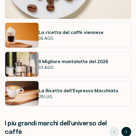
m
i
g
l
i
La ricetta del caffè viennese
o
06 AGO.
r
c
a
f
Il Migliore montalatte del 2026
f
03 AGO.
è
a
l
La Ricetta dell’Espresso Macchiato
m
28 LUG.
o
n
d
o
I più grandi marchi dell'universo del
?
caffè