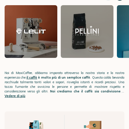
Noi di MaxiCoffee, abbiamo imparato attraverso la nostra storia e la nostra
esperienza che
il caffè
è molto più di un semplice caffè
. Questa calda bevanda
racchiude talmente tanti valori e sapori, risveglia istanti e ricordi preziosi. Una
tazza fumante che avvicina le persone e permette di mostrare rispetto e
considerazione verso gli altri.
Noi crediamo che il caffè sia condivisione e
unione, una vera fonte di sviluppo umano e sociale
Per questo vogliamo aprire le porte dell'universo del caffè facendo vivere a tutti
Vedere di più
.
delle
vere esperienze di condivisione, conoscenza e degustazione
.
Siamo degli specialisti del mondo del caffè, con una vera passione per questa
bevanda in tutte le sue forme. Dirigiamo due
Scuole del caffè
, animiamo
eventi
di degustazione
, abbiamo una nostra
torrefazione
e un vero
incubatore di
innovazione
. In qualità di
media del caffè libero e obiettivo
,
pubblichiamo
test e consigli
sulle
macchine da caffè in grani
, sulle
macchine
da caffè a capsule
Siamo un player del caffè presente ovunque in Francia: nelle
, sui
macinacaffè
e su tutto quello che occorre per aggiungere
aziende
, negli
hotel
,