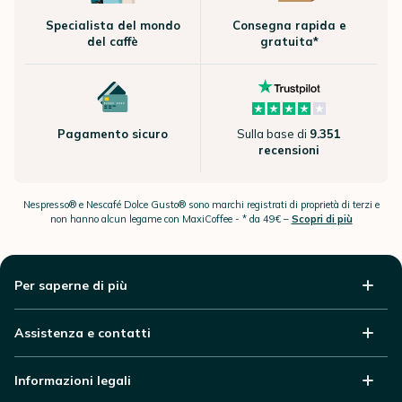
caffeina alle proprie giornate!
nei
ristoranti
, nei piccoli
negozi
, negli
uffici pubblici
, sul
web
e nei
Specialista del mondo
Consegna rapida e
nostri
Concept Store
.
Proponiamo una vasta gamma di marchi e prodotti:
del caffè
gratuita*
macchine per caffè
espresso
, accessori per il caffè,
caffettiere
, macinacaffè, teiere,
tazze
,
barattoli
per conservare il caffè e thermos
. Senza dimenticare il
caffè in
grani
, il
caffè macinato
,
capsule e cialde
(Nespresso® e Nescafé Dolce Gusto®
sono marchi registrati di proprietà di terzi e non hanno alcun legame con
MaxiCoffee), un’ampia scelta di
tè
e
tisane
, oltre a
sciroppi
,
biscotti
e tante altre
prelibatezze...
Pagamento sicuro
Sulla base di
9.351
recensioni
Nespresso® e Nescafé Dolce Gusto® sono marchi registrati di proprietà di terzi e
non hanno alcun legame con MaxiCoffee -
* da 49€ –
Scopri di più
Per saperne di più
Assistenza e contatti
Informazioni legali