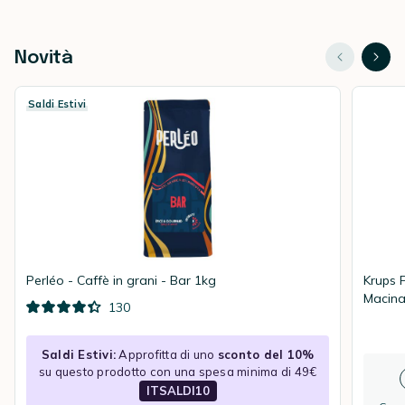
Novità
Saldi Estivi
Perléo - Caffè in grani - Bar 1kg
Krups 
Macina
130
Saldi Estivi:
Approfitta di uno
sconto del 10%
su questo prodotto con una spesa minima di 49€
ITSALDI10