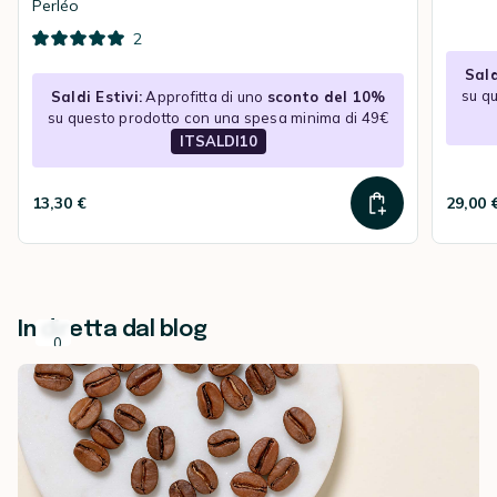
Perléo
2
Sald
su q
Saldi Estivi:
Approfitta di uno
sconto del 10%
su questo prodotto con una spesa minima di 49€
ITSALDI10
13,30 €
29,00 
In diretta dal blog
Q
0
6
u
A
a
G
l
O
è
.
i
l