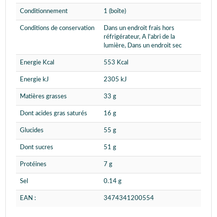
Conditionnement
1 (boîte)
Conditions de conservation
Dans un endroit frais hors
réfrigérateur, A l'abri de la
lumière, Dans un endroit sec
Energie Kcal
553 Kcal
Energie kJ
2305 kJ
Matières grasses
33 g
Dont acides gras saturés
16 g
Glucides
55 g
Dont sucres
51 g
Protéines
7 g
Sel
0.14 g
EAN :
3474341200554