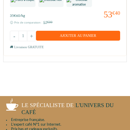
53
€40
35
€60
/kg
57
€00
Prix de comparaison :
-
+
AJOUTER AU PANIER
Livraison GRATUITE
LE SPÉCIALISTE DE
L'UNIVERS DU
CAFÉ
Entreprise française.
L'expert café N°1 sur Internet.
Prix bas et cadeaux exclusifs.