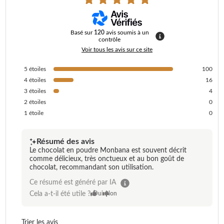
Basé sur
120
avis soumis à un
contrôle
Voir tous les avis sur ce site
5
étoiles
100
4
étoiles
16
3
étoiles
4
2
étoiles
0
1
étoile
0
Résumé des avis
Le chocolat en poudre Monbana est souvent décrit
comme délicieux, très onctueux et au bon goût de
chocolat, recommandant son utilisation.
Ce résumé est généré par IA
Cela a-t-il été utile ?
Oui
Non
Trier les avis