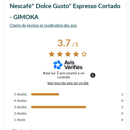
Nescafé* Dolce Gusto* Espresso Cortado
- GIMOKA
Charte de gestion et modération des avis
3.7
/
5
Basé sur
3
avis soumis à un
contrôle
Voir tous les avis sur ce site
5
étoiles
1
4
étoiles
0
3
étoiles
2
2
étoiles
0
1
étoile
0