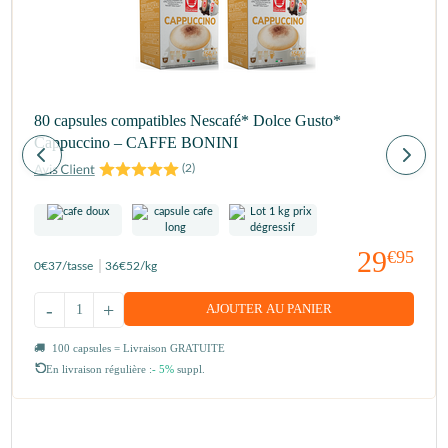
80 capsules compatibles Nescafé* Dolce Gusto*
Cappuccino – CAFFE BONINI
(
2
)
29
€95
0
€37
/tasse
36
€52
/kg
-
+
AJOUTER AU PANIER
100 capsules = Livraison GRATUITE
En livraison régulière :
- 5%
suppl.