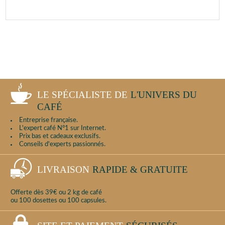
LE SPÉCIALISTE DE
L'UNIVERS DU
CAFÉ
Entreprise française.
L'expert café N°1 sur Internet.
Prix bas et cadeaux exclusifs.
Conseils d'experts passionnés.
LIVRAISON
RAPIDE & GRATUITE
Offerte dès 39€ ou 2 kg de café
ou 100 dosettes ou 100 capsules.