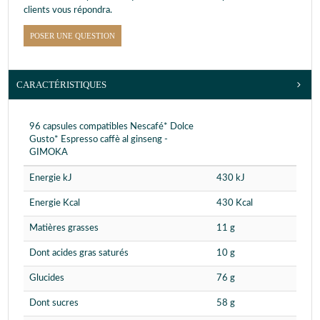
clients vous répondra.
POSER UNE QUESTION
CARACTÉRISTIQUES
96 capsules compatibles Nescafé* Dolce
Gusto* Espresso caffè al ginseng -
GIMOKA
Energie kJ
430 kJ
Energie Kcal
430 Kcal
Matières grasses
11 g
Dont acides gras saturés
10 g
Glucides
76 g
Dont sucres
58 g