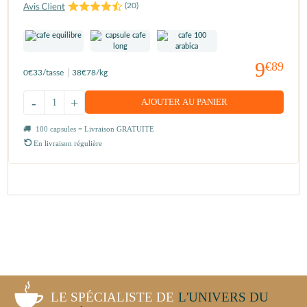
(
20
)
9
€89
0
€33
/tasse
38
€78
/kg
-
+
AJOUTER AU PANIER
100 capsules = Livraison GRATUITE
En livraison régulière
LE SPÉCIALISTE DE
L'UNIVERS DU