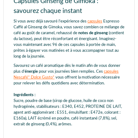
Capsules Ginseng de Gimoka :
savourez chaque instant
Si vous avez déjà savouré l'expérience des
capsules
Espresso
Caffè al Ginseng de Gimoka, vous savez combien ce mélange de
café au goût de caramel, rehaussé de
notes de ginseng
(contient
du lactose), peut être réconfortant et énergisant. Imaginez-
vous maintenant avec 96 de ces capsules à portée de main,
prêtes à égayer vos matinées et à vous accompagner tout au
long de la journée.
Savourez un café aromatique dès le matin afin de vous donner
plus d'
énergie
pour vos journées bien remplies. Ces
capsules
Nescafé* Dolce Gusto*
vous offrent la motivation nécessaire
pour relever les défis quotidiens avec détermination.
Ingrédients :
Sucre, poudre de base (sirop de glucose, huile de coco non
hydrogénée, stabilisateurs : E340, E452, PROTEINE DE LAIT,
agent anti-agglomérant : E551, émulsifiant : E472e, colorant :
E160a), LAIT écrémé en poudre, café instantané (7,8%), sel,
extrait de ginseng (0,4%), arômes.