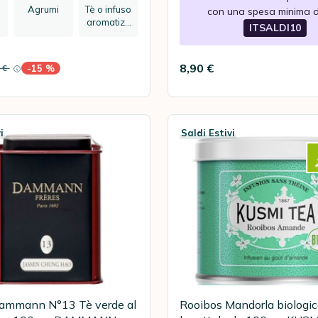
Agrumi
Tè o infuso
con una spesa minima d
aromatizz
ITSALDI10
ato
8,90 €
0 €
-15 %
e di sconto
i
Saldi Estivi
Dammann N°13 Tè verde al
Rooibos Mandorla biologic