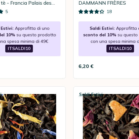
 tè - Francia Palais des
DAMMANN FRÈRES
5
18
Estivi:
Approfitta di uno
Saldi Estivi:
Approfitta 
del 10%
su questo prodotto
sconto del 10%
su questo
una spesa minima di 49€
con una spesa minima d
ITSALDI10
ITSALDI10
6,20 €
i
Saldi Estivi