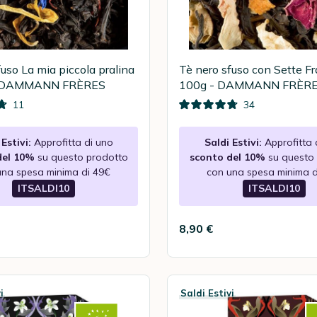
fuso La mia piccola pralina
Tè nero sfuso con Sette Fr
 - DAMMANN FRÈRES
100g - DAMMANN FRÈR
11
34
Estivi:
Approfitta di uno
Saldi Estivi:
Approfitta 
del 10%
su questo prodotto
sconto del 10%
su questo
una spesa minima di 49€
con una spesa minima d
ITSALDI10
ITSALDI10
8,90 €
i
Saldi Estivi