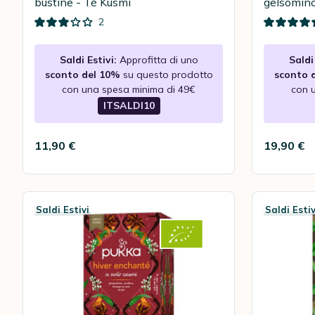
bustine - Tè Kusmi
gelsomin
FRÈRES
2
Saldi Estivi:
Approfitta di uno
Saldi 
sconto del 10%
su questo prodotto
sconto 
con una spesa minima di 49€
con 
ITSALDI10
11,90 €
19,90 €
Saldi Estivi
Saldi Estiv