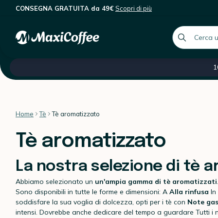
CONSEGNA GRATUITA da 49€
Scopri di più
global.searc
Tutte le nostre categorie
Saldi -60 %
Caffè ital
1
Home
Tè
Tè aromatizzato
Tè aromatizzato
La nostra selezione di tè a
Abbiamo selezionato un
un'ampia gamma di tè aromatizzati
Sono disponibili in tutte le forme e dimensioni: A
Alla rinfusa
In
soddisfare la sua voglia di dolcezza, opti per i tè con
Note ga
intensi. Dovrebbe anche dedicare del tempo a guardare Tutti i no