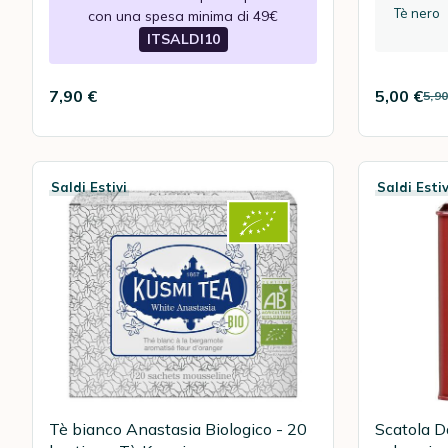
Tè nero
con una spesa minima di 49€
ITSALDI10
7,90 €
5,00 €
5,9
Invece di
Percentual
Saldi Estivi
Saldi Estiv
Tè bianco Anastasia Biologico - 20
Scatola 