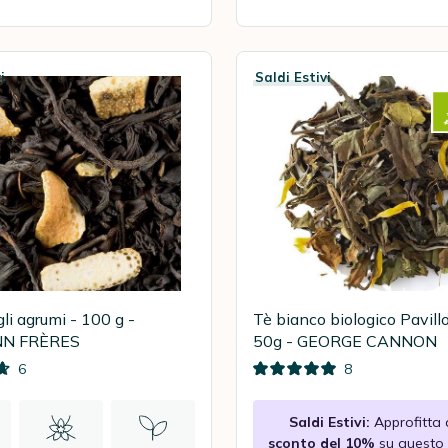
i
Saldi Estivi
li agrumi - 100 g -
Tè bianco biologico Pavill
N FRÈRES
50g - GEORGE CANNON
6
8
Saldi Estivi:
Approfitta 
sconto del 10%
su questo