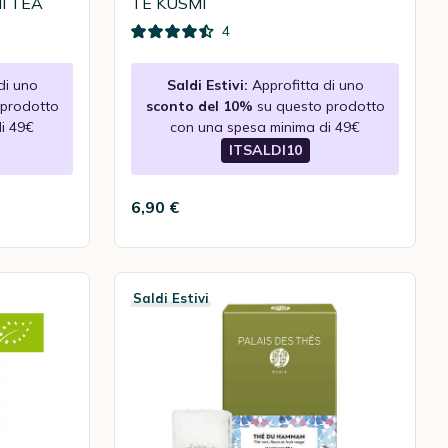
MI TEA
TÈ KUSMI
4
di uno
Saldi Estivi:
Approfitta di uno
 prodotto
sconto del 10%
su questo prodotto
i 49€
con una spesa minima di 49€
ITSALDI10
6,90 €
Saldi Estivi