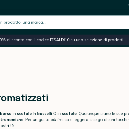
h.placeholder
iano
Macchina caffè espresso
Caffè macinato
Moka
0% di sconto con il codice ITSALDI10 su una selezione di prodotti
romatizzati
.
borsa
In
scatole
In
baccelli
O in
scatole
. Qualunque siano le sue pr
stronomiche
. Per un gusto più fresco e leggero, scelga alcuni tocchi
stri tè.