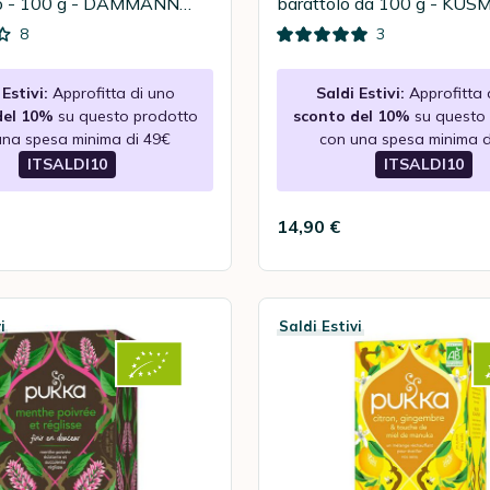
o - 100 g - DAMMANN
barattolo da 100 g - KUS
8
3
Estivi:
Approfitta di uno
Saldi Estivi:
Approfitta 
del 10%
su questo prodotto
sconto del 10%
su questo
una spesa minima di 49€
con una spesa minima d
ITSALDI10
ITSALDI10
14,90 €
i
Saldi Estivi