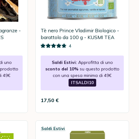
agranze -
Tè nero Prince Vladimir Biologico -
ES
barattolo da 100 g - KUSMI TEA
4
di uno
Saldi Estivi:
Approfitta di uno
 prodotto
sconto del 10%
su questo prodotto
i 49€
con una spesa minima di 49€
ITSALDI10
17,50 €
Saldi Estivi