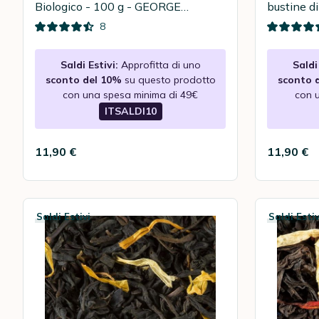
Biologico - 100 g - GEORGE
bustine di
CANNON
Thés
8
Saldi Estivi:
Approfitta di uno
Saldi 
sconto del 10%
su questo prodotto
sconto 
con una spesa minima di 49€
con 
ITSALDI10
11,90 €
11,90 €
Saldi Estivi
Saldi Estiv