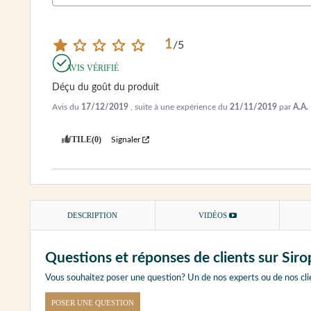
1
/
5
AVIS VÉRIFIÉ
Déçu du goût du produit
Avis du
17/12/2019
, suite à une expérience du
21/11/2019
par
A.A.
UTILE
(0)
Signaler
DESCRIPTION
VIDÉOS
Questions et réponses de clients sur Siro
Vous souhaitez poser une question? Un de nos experts ou de nos cli
POSER UNE QUESTION