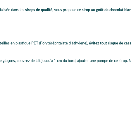
alisée dans les
sirops de qualité
, vous propose ce
sirop au goût de chocolat bla
uteilles en plastique PET (Polytéréphtalate d’éthylène),
évitez tout risque de cas
 glaçons, couvrez de lait jusqu'à 1 cm du bord, ajouter une pompe de ce sirop. Mi