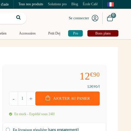
Tous nos produits
Solutions pro
Blog
École Café
 d'aide
0
Se connecter
etien
Accessoires
Petit Dej
Pro
Bons plans
12
€90
12
€90
/l
-
+
AJOUTER AU PANIER
En stock - Expédié sous 24H
En livraison régulière
(sans engagement)