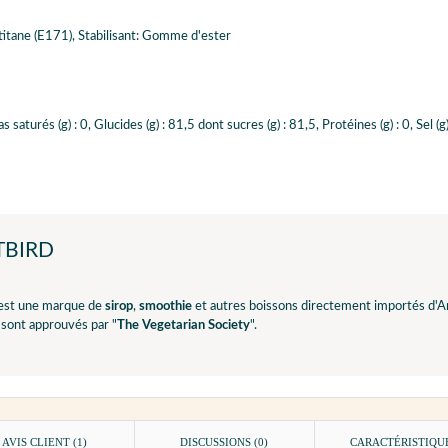
titane (E171), Stabilisant: Gomme d'ester
saturés (g) : 0, Glucides (g) : 81,5 dont sucres (g) : 81,5, Protéines (g) : 0, Sel (g)
TBIRD
est une marque de
sirop
,
smoothie
et autres boissons directement importés d'A
 sont approuvés par "
The Vegetarian Society
".
AVIS CLIENT
(1)
DISCUSSIONS (0)
CARACTÉRISTIQU