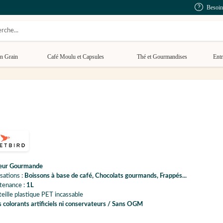
Besoin
n Grain
Café Moulu et Capsules
Thé et Gourmandises
Entr
eur Gourmande
isations :
Boissons à base de café, Chocolats gourmands, Frappés...
tenance :
1L
eille plastique PET incassable
 colorants artificiels ni conservateurs / Sans OGM