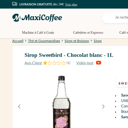
Voir plus
LIVRAISON GRATUITE
dès 39€
Machine à Café à Grain
Cafetières et Expresso
Café e
Accueil
Thé et Gourmandises
Sirop et Boisson
Sirop
Sirop Sweetbird - Chocolat blanc - 1L
(
1
)
Sav
Util
Con
Bout
Sans