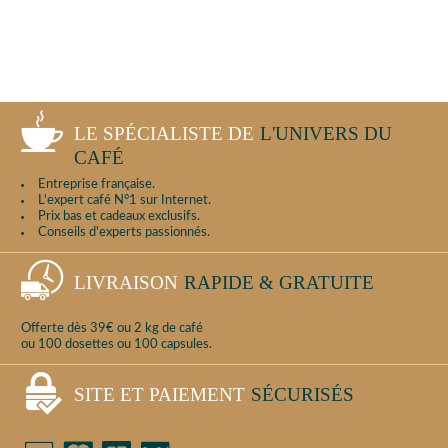
LE SPÉCIALISTE DE
L'UNIVERS DU
CAFÉ
Entreprise française.
L'expert café N°1 sur Internet.
Prix bas et cadeaux exclusifs.
Conseils d'experts passionnés.
LIVRAISON
RAPIDE & GRATUITE
Offerte dès 39€ ou 2 kg de café
ou 100 dosettes ou 100 capsules.
SITE ET PAIEMENT
SÉCURISÉS