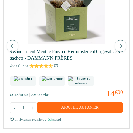
Tisane Tilleul Menthe Poivrée Herboristerie d'Orgeval - 25
sachets - DAMMANN FRÈRES
(
7
)
14
€00
0
€56
/tasse
280
€00
/kg
-
+
AJOUTER AU PANIER
En livraison régulière :
-5%
suppl.