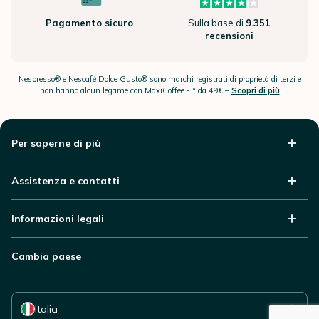
Pagamento sicuro
Sulla base di
9.351
recensioni
Nespresso® e Nescafé Dolce Gusto® sono marchi registrati di proprietà di terzi e
non hanno alcun legame con MaxiCoffee -
* da 49€ –
Scopri di più
Per saperne di più
Assistenza e contatti
Informazioni legali
Cambia paese
Seleziona il tuo paese
Italia