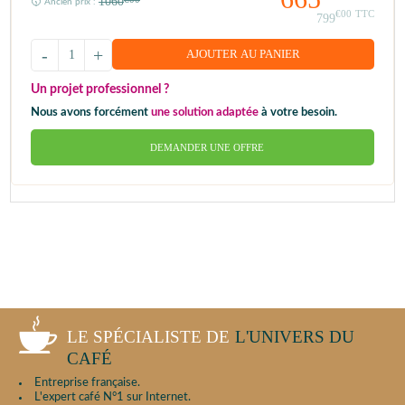
1060
Ancien prix :
€00
TTC
799
-
+
AJOUTER AU PANIER
Un projet professionnel ?
Nous avons forcément
une solution adaptée
à votre besoin.
DEMANDER UNE OFFRE
LE SPÉCIALISTE DE
L'UNIVERS DU
CAFÉ
Entreprise française.
L'expert café N°1 sur Internet.