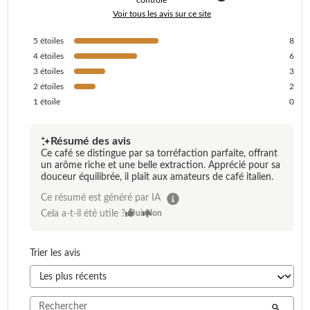
Voir tous les avis sur ce site
5
étoiles
8
4
étoiles
6
3
étoiles
3
2
étoiles
2
1
étoile
0
Résumé des avis
Ce café se distingue par sa torréfaction parfaite, offrant
un arôme riche et une belle extraction. Apprécié pour sa
douceur équilibrée, il plaît aux amateurs de café italien.
Ce résumé est généré par IA
Cela a-t-il été utile ?
Oui
Non
Trier les avis