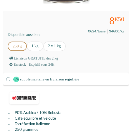
8
€50
0
€24
/tasse
34
€00
/kg
Disponible aussi en
1 kg
2 x 1 kg
250 g
Livraison GRATUITE dès 2 kg
En stock - Expédié sous 24H
supplémentaire en livraison régulière
-5%
90% Arabica / 10% Robusta
Café équilibré et velouté
Torréfaction italienne
250 grammes