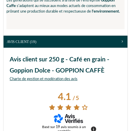
Les générations qui se succèdent à la tête de l'entreprise
Goppion
Caffe
s'adaptent au mieux aux modes actuels de consommation en
prônant une production durable et respectueuse de
l'environnement.
AVIS CLIENT
(19)
Avis client sur 250 g - Café en grain -
Goppion Dolce - GOPPION CAFFÈ
Charte de gestion et modération des avis
4.1
/
5
Basé sur
19
avis soumis à un
contrôle