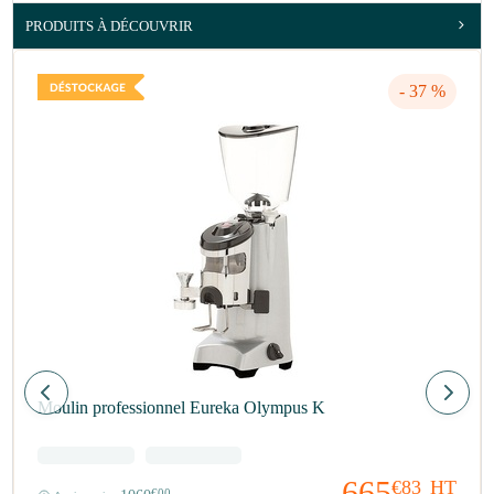
PRODUITS À DÉCOUVRIR
- 37 %
Moulin professionnel Eureka Olympus K
665
€83
HT
€00