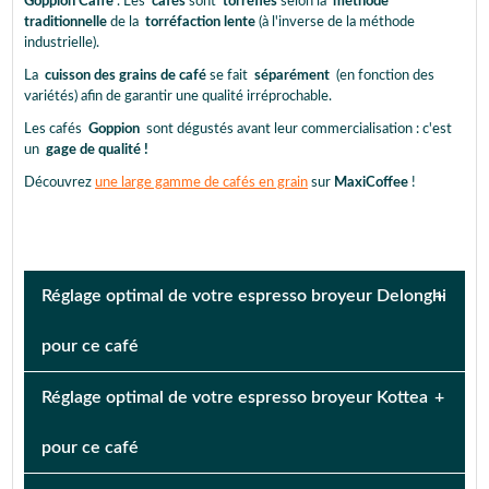
Goppion Caffe
. Les
cafés
sont
torréfiés
selon la
méthode
traditionnelle
de la
torréfaction lente
(à l'inverse de la méthode
industrielle).
La
cuisson des grains
de café
se fait
séparément
(en fonction des
variétés) afin de garantir une qualité irréprochable.
Les cafés
Goppion
sont dégustés avant leur commercialisation : c'est
un
gage de qualité !
Découvrez
une large gamme de cafés en grain
sur
MaxiCoffee
!
Réglage optimal de votre espresso broyeur Delonghi
pour ce café
REDÉCOUVREZ LE CAFÉ AVEC
Réglage optimal de votre espresso broyeur Kottea
pour ce café
REDÉCOUVREZ LE CAFÉ AVEC
En partenariat avec
Delonghi
, les
experts de Maxicoffee
ont créé