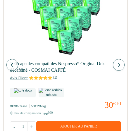
100 capsules compatibles Nespresso* Original Dek
décaféiné - COSMAI CAFFÉ
(
1
)
30
€10
0
€30
/tasse
60
€20
/kg
32
€00
Prix de comparaison :
-
+
AJOUTER AU PANIER