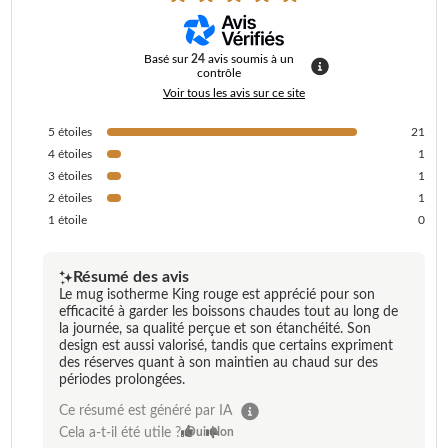
Basé sur
24
avis soumis à un
contrôle
Voir tous les avis sur ce site
5
étoiles
21
4
étoiles
1
3
étoiles
1
2
étoiles
1
1
étoile
0
Résumé des avis
Le mug isotherme King rouge est apprécié pour son
efficacité à garder les boissons chaudes tout au long de
la journée, sa qualité perçue et son étanchéité. Son
design est aussi valorisé, tandis que certains expriment
des réserves quant à son maintien au chaud sur des
périodes prolongées.
Ce résumé est généré par IA
Cela a-t-il été utile ?
Oui
Non