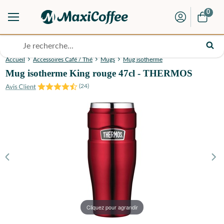
0
Accueil
Accessoires Café / Thé
Mugs
Mug isotherme
Mug isotherme King rouge 47cl - THERMOS
(
24
)
Cliquez pour agrandir