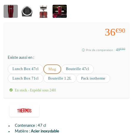
36
€90
49
€90
Prix de comparaison :
Existe aussi en :
Lunch Box 47cl
Bouteille 47cl
Mug
Lunch Box 71cl
Bouteille 1.2L
Pack isotherme
En stock - Expédié sous 24H
Contenance : 47 cl
Matière :
Acier inoxydable