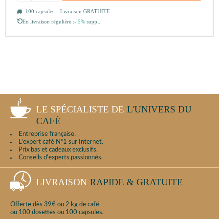
100 capsules = Livraison GRATUITE
En livraison régulière :
- 5%
suppl.
LE SPÉCIALISTE DE
L'UNIVERS DU
CAFÉ
Entreprise française.
L'expert café N°1 sur Internet.
Prix bas et cadeaux exclusifs.
Conseils d'experts passionnés.
LIVRAISON
RAPIDE & GRATUITE
Offerte dès 39€ ou 2 kg de café
ou 100 dosettes ou 100 capsules.