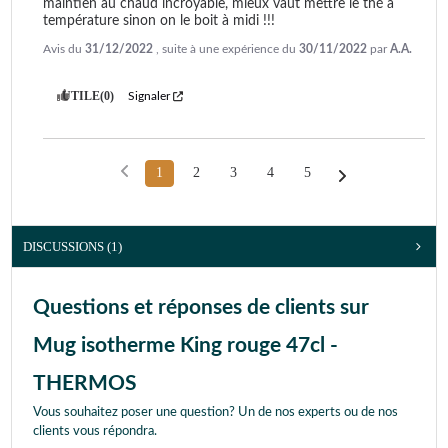
maintien au chaud incroyable, mieux vaut mettre le thé à 
température sinon on le boit à midi !!!
Avis du
31/12/2022
, suite à une expérience du
30/11/2022
par
A.A.
UTILE
(0)
Signaler
1
2
3
4
5
DISCUSSIONS (1)
Questions et réponses de clients sur
Mug isotherme King rouge 47cl -
THERMOS
Vous souhaitez poser une question? Un de nos experts ou de nos
clients vous répondra.