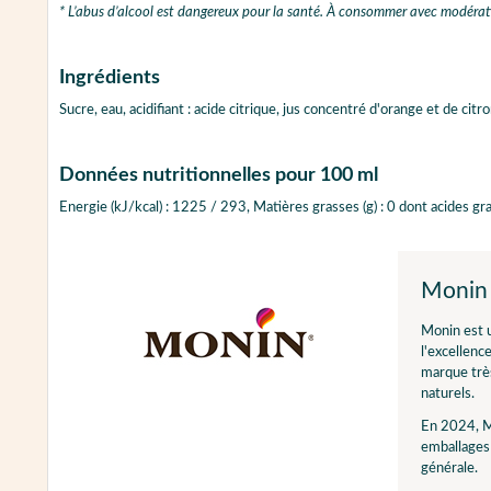
* L’abus d’alcool est dangereux pour la santé. À consommer avec modérat
Ingrédients
Sucre, eau, acidifiant : acide citrique, jus concentré d'orange et de c
Données nutritionnelles pour 100 ml
Energie (kJ/kcal) : 1225 / 293, Matières grasses (g) : 0 dont acides gras s
Monin
Monin est u
l'excellenc
marque très
naturels.
En 2024, M
emballages 
générale.