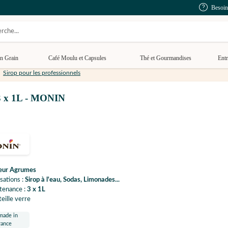
Besoin
n Grain
Café Moulu et Capsules
Thé et Gourmandises
Entr
Sirop pour les professionnels
 3 x 1L - MONIN
eur Agrumes
isations :
Sirop à l'eau, Sodas, Limonades...
tenance :
3 x 1L
eille verre