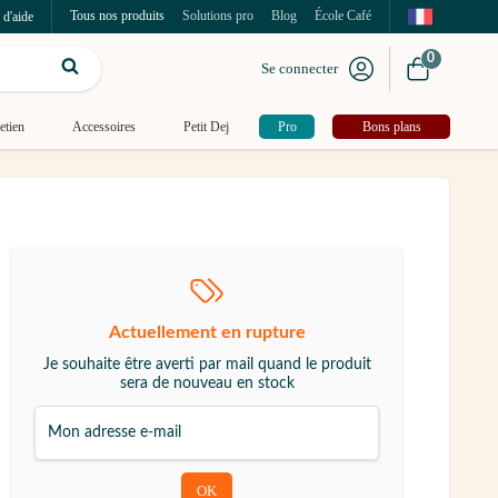
Tous nos produits
Solutions pro
Blog
École Café
 d'aide
0
Se connecter
etien
Accessoires
Petit Dej
Pro
Bons plans
Actuellement en rupture
Je souhaite être averti par mail quand le produit
sera de nouveau en stock