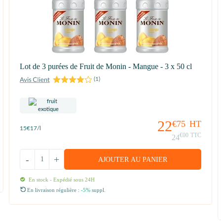
Lot de 3 purées de Fruit de Monin - Mangue - 3 x 50 cl
(
1
)
22
€75
HT
15
€17
/l
€00
TTC
24
-
+
AJOUTER AU PANIER
En stock - Expédié sous 24H
En livraison régulière :
-5%
suppl.