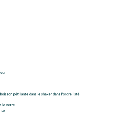
teur
boisson pétillante dans le shaker dans l'ordre listé
s le verre
nte