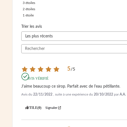
3
étoiles
2
étoiles
1
étoile
Trier les avis
5
/
5
AVIS VÉRIFIÉ
J'aime beaucoup ce sirop. Parfait avec de l'eau pétillante.
Avis du
22/11/2022
, suite à une expérience du
20/10/2022
par
A.A.
UTILE
(0)
Signaler