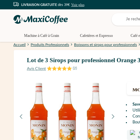
Voir plus
LIVRAISON GRATUITE
dès 39€
Machine à Café à Grain
Cafetières et Expresso
Café e
Accueil
Produits Professionnels
Boissons et sirops pour professionnels
Lot de 3 Sirops pour professionnel Orange
(
2
)
Sav
Util
Con
Bout