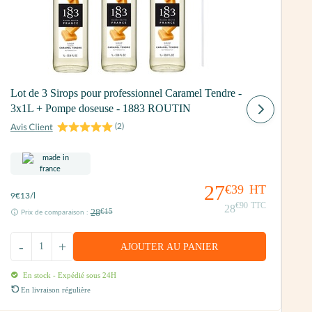
L
Lot de 3 Sirops pour professionnel Caramel Tendre -
B
3x1L + Pompe doseuse - 1883 ROUTIN
(
2
)
27
€39
HT
7
9
€13
/l
€90
TTC
28
28
€15
Prix de comparaison :
-
+
AJOUTER AU PANIER
En stock - Expédié sous 24H
En livraison régulière