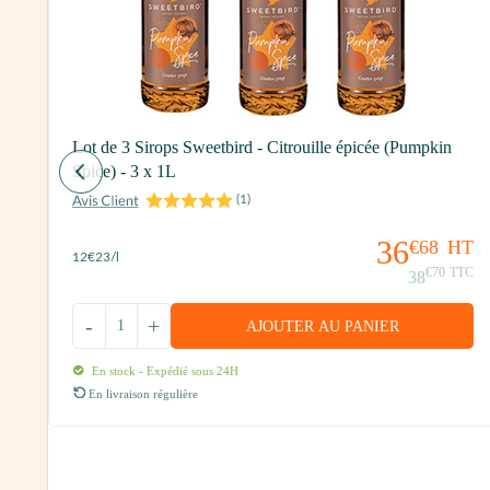
Lot de 3 Sirops Sweetbird - Citrouille épicée (Pumpkin
Spice) - 3 x 1L
(
1
)
36
€68
HT
12
€23
/l
€70
TTC
38
T
-
+
TC
AJOUTER AU PANIER
En stock - Expédié sous 24H
En livraison régulière