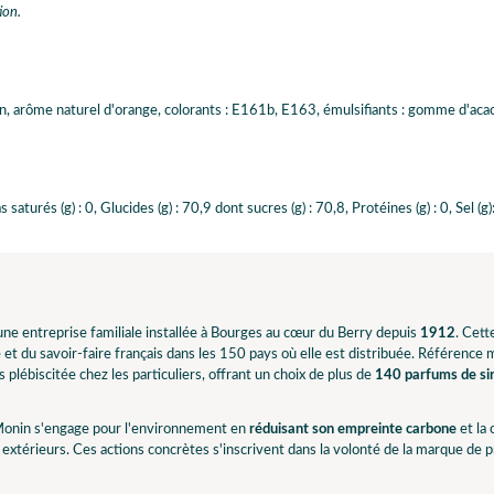
ion.
itron, arôme naturel d'orange, colorants : E161b, E163, émulsifiants : gomme d'aca
aturés (g) : 0, Glucides (g) : 70,9 dont sucres (g) : 70,8, Protéines (g) : 0, Sel (g)
ne entreprise familiale installée à Bourges au cœur du Berry depuis
1912
. Cet
e et du savoir-faire français dans les 150 pays où elle est distribuée. Référence
 plébiscitée chez les particuliers, offrant un choix de plus de
140 parfums de sir
onin s'engage pour l'environnement en
réduisant son empreinte carbone
et la
extérieurs. Ces actions concrètes s'inscrivent dans la volonté de la marque de