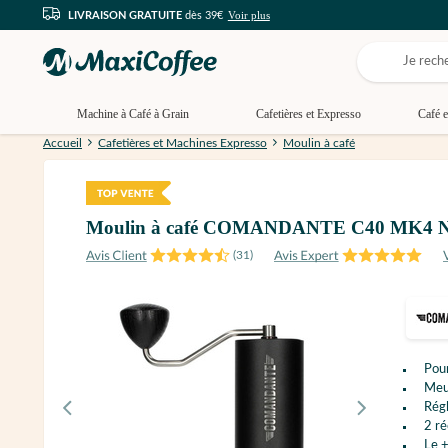
Voir plus
LIVRAISON GRATUITE
dès 39€
Machine à Café à Grain
Cafetières et Expresso
Café e
Accueil
Cafetières et Machines Expresso
Moulin à café
Moulin à café COMANDANTE C40 MK4 Nit
(
31
)
Pou
Meul
Régl
2 ré
Le +