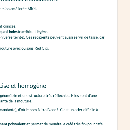
version améliorée MK4.
t coincés.
quasi indestructible
et légère.
 verre teinté). Ces récipients peuvent aussi servir de tasse, car
mouture avec ou sans Red Clix.
écise et homogène
métrie et une structure très réfléchies. Elles sont d'une
nante
de la mouture.
ndante), d'où le nom Nitro Blade ! C'est un acier difficile à
ent polyvalent
et permet de moudre le café très fin (pour café