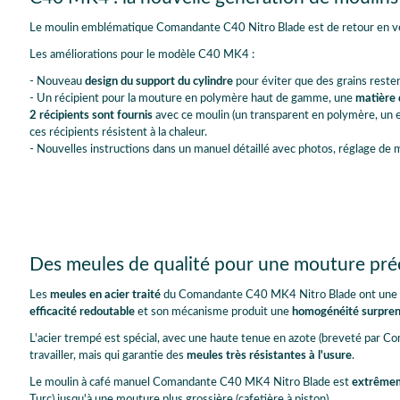
Le moulin emblématique Comandante C40 Nitro Blade est de retour en 
Les améliorations pour le modèle C40 MK4 :
- Nouveau
design du support du cylindre
pour éviter que des grains resten
- Un récipient pour la mouture en polymère haut de gamme, une
matière 
2 récipients sont fournis
avec ce moulin (un transparent en polymère, un en
ces récipients résistent à la chaleur.
- Nouvelles instructions dans un manuel détaillé avec photos, réglage de 
Des meules de qualité pour une mouture pr
Les
meules en acier traité
du Comandante C40 MK4 Nitro Blade ont une géo
efficacité redoutable
et son mécanisme produit une
homogénéité surpre
L'acier trempé est spécial, avec une haute tenue en azote (breveté par Coma
travailler, mais qui garantie des
meules très résistantes à l'usure
.
Le moulin à café manuel Comandante C40 MK4 Nitro Blade est
extrêmem
Turc) jusqu'à une mouture plus grossière (cafetière à piston).