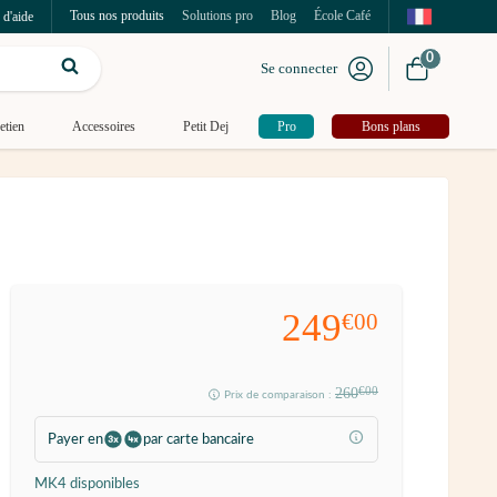
Tous nos produits
Solutions pro
Blog
École Café
 d'aide
0
Se connecter
etien
Accessoires
Petit Dej
Pro
Bons plans
249
€00
260
€00
Prix de comparaison :
Payer en
par carte bancaire
MK4 disponibles