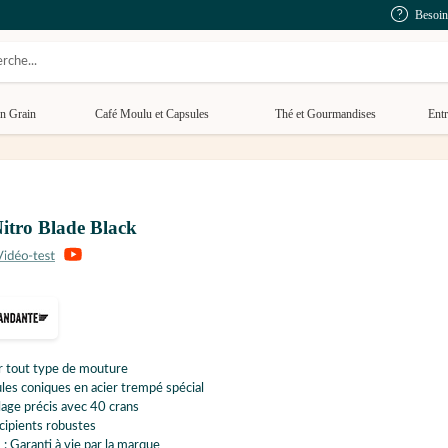
Besoin
n Grain
Café Moulu et Capsules
Thé et Gourmandises
Entr
ro Blade Black
r tout type de mouture
es coniques en acier trempé spécial
age précis avec 40 crans
cipients robustes
 : Garanti à vie par la marque