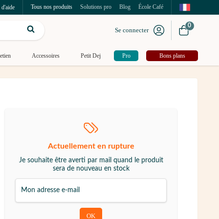
Tous nos produits
Solutions pro
Blog
École Café
 d'aide
0
Se connecter
etien
Accessoires
Petit Dej
Pro
Bons plans
Actuellement en rupture
Je souhaite être averti par mail quand le produit
sera de nouveau en stock