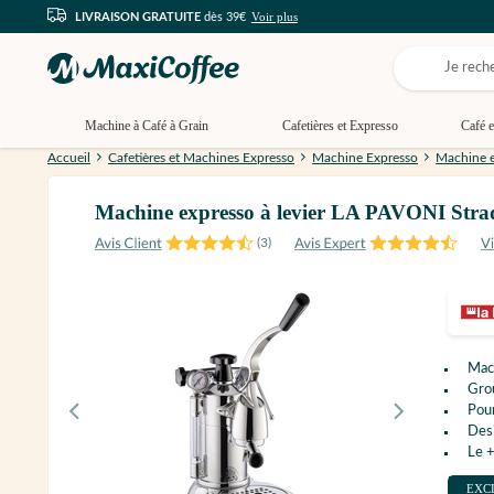
Voir plus
LIVRAISON GRATUITE
dès 39€
Machine à Café à Grain
Cafetières et Expresso
Café e
Accueil
Cafetières et Machines Expresso
Machine Expresso
Machine e
Machine expresso à levier LA PAVONI Str
(
3
)
Mach
Gro
Pour
Desi
Le +
EXC