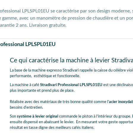
Professional LPLSPL01EU se caractérise par son design moderne,
de gamme, avec un
manomètre de pression d
e chaudière et un
por
antie 2 ans. Livraison gratuite.
Professional LPLSPL01EU
Ce qui caractérise la machine à levier Stradiv
La base de la machine expresso Stradivari rappelle la caisse du célèbre violo
performante, esthétique et fonctionnelle.
La machine à café
Stradivari Professional LPLSPL01EU
est une déclinaiso
plus importante et prend plus de place.
Réalisée avec des matériaux de très bonne qualité comme l'
acier inoxyda
besoins d'entretien.
Son
système à levier original
commande le piston à l’intérieur du groupe. 
ensuite dispensé en abaissant le levier. En mesurant votre geste opport
résultat en tasse digne des meilleurs cafés italiens.