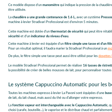
Ce modèle dispose d’un
manomètre
qui indique la pression de la chaudièr
être utilisée.
La
chaudière a une grande contenance de 1.6 L,
avec un système
Pressos
machine à levier Stradivari Professional est d'environ 5 minutes.
Cette machine est dotée d'un
thermostat de sécurité
qui peut être rétab
sécurité
et d'un
indicateur du niveau d'eau
.
Cette machine à levier est équipée d'un
filtre simple une tasse et d'un fi
Pour un résultat optimal, il faudra marier la Stradivari Professional à un
mou
De plus, le filtre simple une tasse peut aussi être utilisé pour les
dosettes
Le modèle Stradivari Professional permet de réaliser
16 tasses de ristret
la possibilité de créer de belles mousses de lait, pour personnaliser tout
Le système Cappuccino Automatic pour les bo
Toutes les machines expresso à levier La Pavoni sont équipées d’une
buse
de lait, du lait chaud, mais aussi du thé ou d'allonger votre expresso.
La
fonction vapeur est interchangeable avec le Cappuccino Automatic
, q
choisi (carafe, bouteille...), le vaporise et le distribue chaud et parfaite