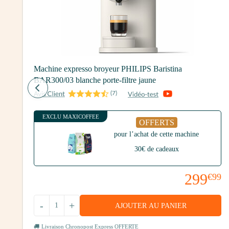
Machine expresso broyeur PHILIPS Baristina
BAR300/03 blanche porte-filtre jaune
(
7
)
00
EXCLU MAXICOFFEE
OFFERTS
pour l’achat de cette machine
30€ de cadeaux
299
€99
-
+
AJOUTER AU PANIER
Livraison Chronopost Express OFFERTE