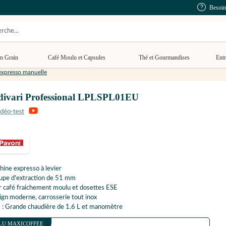
Besoin
n Grain
Café Moulu et Capsules
Thé et Gourmandises
Entr
xpresso manuelle
adivari Professional LPLSPL01EU
ine expresso à levier
upe d'extraction de 51 mm
 café fraichement moulu et dosettes ESE
gn moderne, carrosserie tout inox
 : Grande chaudière de 1.6 L et manomètre
LU MAXICOFFEE