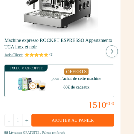
Machine expresso ROCKET ESPRESSO Appartamento
TCA inox et noir
M
(
3
)
EXCLU MAXICOFFEE
OFFERTS
pour l’achat de cette machine
80€ de cadeaux
1510
€00
-
+
AJOUTER AU PANIER
Livraison GRATUITE / Palette renforcée