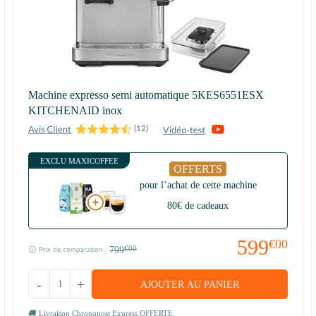
Machine expresso semi automatique 5KES6551ESX
KITCHENAID inox
(
12
)
EXCLU MAXICOFFEE
OFFERTS
pour l’achat de cette machine
80€ de cadeaux
599
€00
799
€00
Prix de comparaison :
-
+
AJOUTER AU PANIER
Livraison Chronopost Express OFFERTE