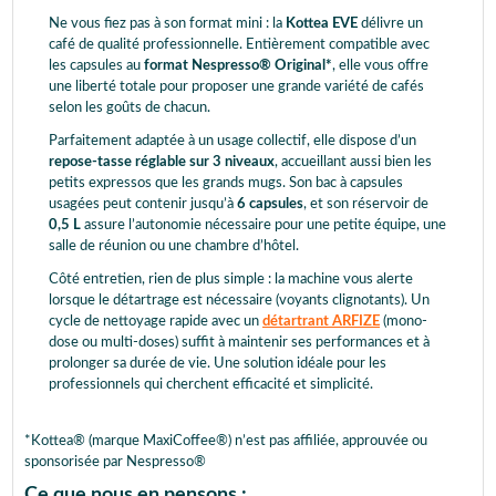
Ne vous fiez pas à son format mini : la
Kottea EVE
délivre un
café de qualité professionnelle. Entièrement compatible avec
les capsules au
format Nespresso® Original*
, elle vous offre
une liberté totale pour proposer une grande variété de cafés
selon les goûts de chacun.
Parfaitement adaptée à un usage collectif, elle dispose d’un
repose-tasse réglable sur 3 niveaux
, accueillant aussi bien les
petits expressos que les grands mugs. Son bac à capsules
usagées peut contenir jusqu’à
6 capsules
, et son réservoir de
0,5 L
assure l’autonomie nécessaire pour une petite équipe, une
salle de réunion ou une chambre d’hôtel.
Côté entretien, rien de plus simple : la machine vous alerte
lorsque le détartrage est nécessaire (voyants clignotants). Un
cycle de nettoyage rapide avec un
détartrant ARFIZE
(mono-
dose ou multi-doses) suffit à maintenir ses performances et à
prolonger sa durée de vie. Une solution idéale pour les
professionnels qui cherchent efficacité et simplicité.
*Kottea® (marque MaxiCoffee®) n’est pas affiliée, approuvée ou
sponsorisée par Nespresso®
Ce que nous en pensons :