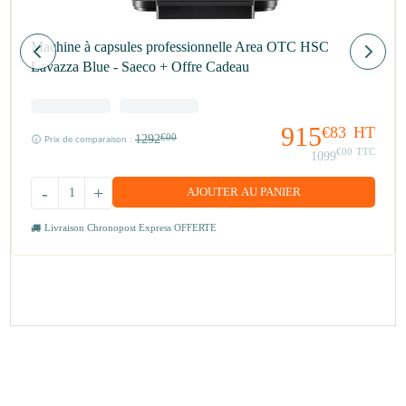
Machine à capsules professionnelle Area OTC HSC
Lavazza Blue - Saeco + Offre Cadeau
915
€83
HT
1292
€00
Prix de comparaison :
€00
TTC
1099
-
+
AJOUTER AU PANIER
Livraison Chronopost Express OFFERTE