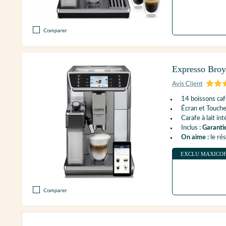
Expresso Bro
14 boissons caf
Écran et Touche
Carafe à lait in
Inclus :
Garanti
On aime :
le rés
EXCLU MAXICO