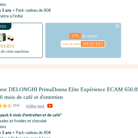
rées
e 3 ans
+ Pack-cadeau de 80€
tre à l'infini
FFEE
15%
de remise
26COLD15
avec le code
FFERTS
t de cette machine
yeur DELONGHI PrimaDonna Elite Expérience ECAM 650.8
6 mois de café et d'entretien
(
34
)
pack 6 mois d'entretien et de café*
udes et froides et chocolat
rées
e 3 ans
+ Pack-cadeau de 80€