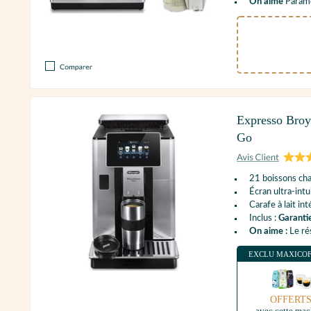
On aime
Paramèt
Expresso Bro
Go
21 boissons cha
Écran ultra-intui
Carafe à lait in
Inclus :
Garanti
On aime :
Le ré
EXCLU MAXICO
OFFERT
avec cette mac