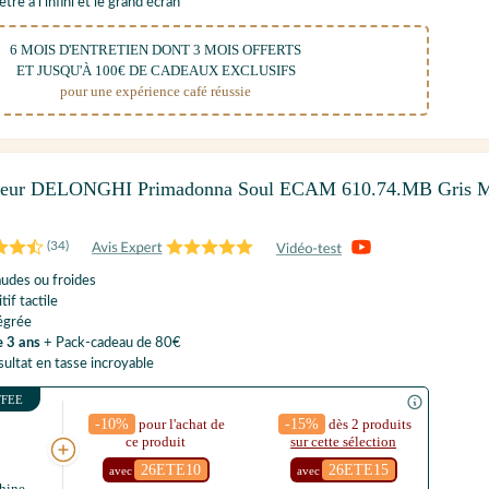
re à l'infini et le grand écran
6 MOIS D'ENTRETIEN DONT 3 MOIS OFFERTS
ET JUSQU'À 100€ DE CADEAUX EXCLUSIFS
pour une expérience café réussie
yeur DELONGHI Primadonna Soul ECAM 610.74.MB Gris 
(
34
)
udes ou froides
tif tactile
tégrée
e 3 ans
+ Pack-cadeau de 80€
sultat en tasse incroyable
FFEE
-10%
pour l'achat de
-15%
dès 2 produits
ce produit
sur cette sélection
26ETE10
26ETE15
S
avec
avec
hine