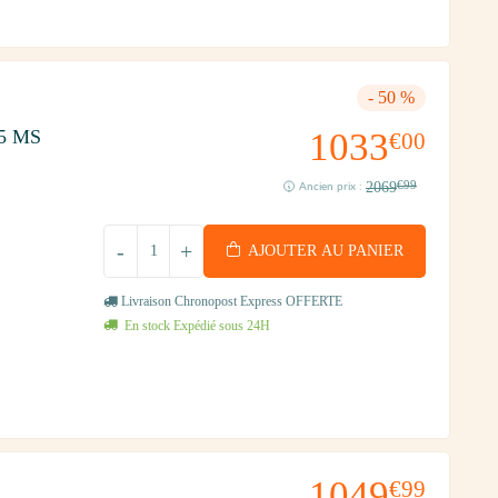
- 50 %
85 MS
1033
€00
2069
€99
Ancien prix :
-
+
AJOUTER AU PANIER
Livraison Chronopost Express OFFERTE
En stock Expédié sous 24H
1049
€99