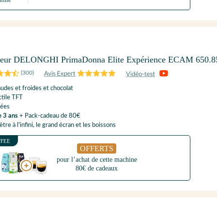
yeur DELONGHI PrimaDonna Elite Expérience ECAM 650.
(
300
)
udes et froides et chocolat
tile TFT
rées
e 3 ans
+ Pack-cadeau de 80€
re à l'infini, le grand écran et les boissons
FFEE
OFFERTS
pour l’achat de cette machine
80€ de cadeaux