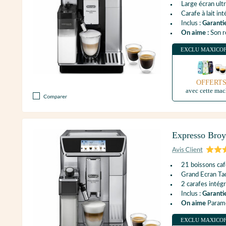
Large écran ultr
Carafe à lait in
Inclus :
Garanti
On aime :
Son r
EXCLU MAXICO
OFFERT
avec cette mac
Expresso Bro
21 boissons caf
Grand Ecran Tac
2 carafes intég
Inclus :
Garanti
On aime
Paramèt
EXCLU MAXICO