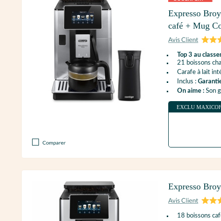
Expresso Bro
café + Mug C
Top 3 au class
21 boissons cha
Carafe à lait in
Inclus :
Garanti
On aime :
Son gr
EXCLU MAXICO
Expresso Bro
18 boissons caf