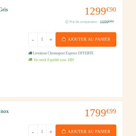
1299
€90
ris
1699
€90
Prix de comparaison :
-
+
AJOUTER AU PANIER
Livraison Chronopost Express OFFERTE
En stock Expédié sous 24H
1799
€99
Inox
-
+
AJOUTER AU PANIER