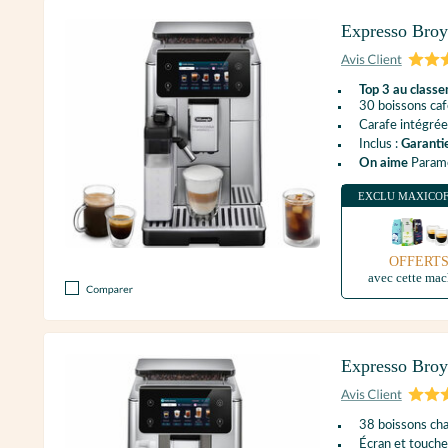
Expresso Bro
Top 3 au classe
30 boissons caf
Carafe intégrée
Inclus :
Garanti
On aime
Paramèt
EXCLU MAXICO
OFFERT
avec cette mac
Expresso Bro
38 boissons cha
Écran et touches