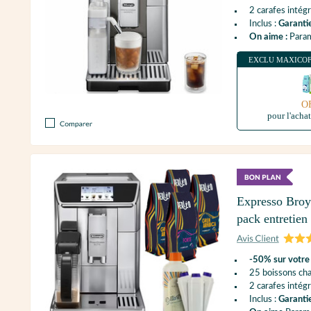
2 carafes intég
Inclus :
Garanti
On aime :
Paramè
EXCLU MAXICO
O
pour l'acha
Expresso Bro
pack entretien 
-50% sur votre 
25 boissons cha
2 carafes intég
Inclus :
Garanti