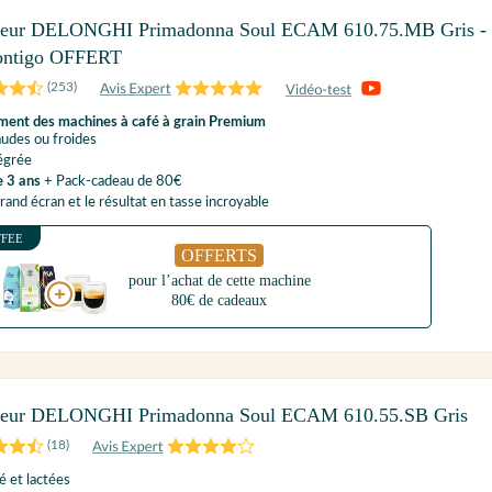
yeur DELONGHI Primadonna Soul ECAM 610.75.MB Gris - 
ontigo OFFERT
(
253
)
ement des machines à café à grain Premium
udes ou froides
tégrée
e 3 ans
+ Pack-cadeau de 80€
and écran et le résultat en tasse incroyable
FFEE
OFFERTS
pour l’achat de cette machine
80€ de cadeaux
yeur DELONGHI Primadonna Soul ECAM 610.55.SB Gris
(
18
)
é et lactées