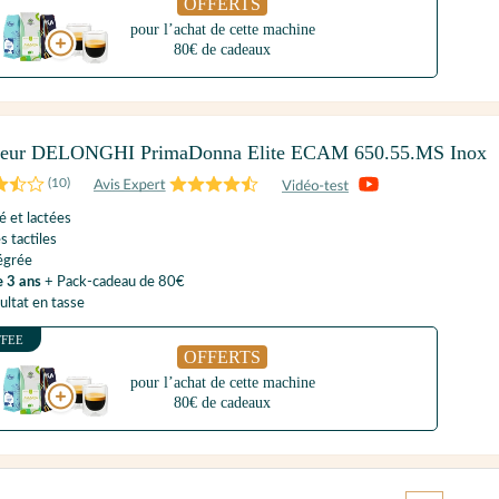
OFFERTS
pour l’achat de cette machine
80€ de cadeaux
yeur DELONGHI PrimaDonna Elite ECAM 650.55.MS Inox
(
10
)
é et lactées
s tactiles
tégrée
e 3 ans
+ Pack-cadeau de 80€
ultat en tasse
FFEE
OFFERTS
pour l’achat de cette machine
80€ de cadeaux