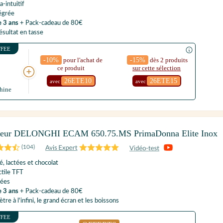
a-intuitif
tégrée
e 3 ans
+ Pack-cadeau de 80€
ésultat en tasse
FFEE
-10%
pour l'achat de
-15%
dès 2 produits
ce produit
sur cette sélection
26ETE10
26ETE15
S
avec
avec
hine
yeur DELONGHI ECAM 650.75.MS PrimaDonna Elite Inox
(
104
)
é, lactées et chocolat
tile TFT
rées
e 3 ans
+ Pack-cadeau de 80€
re à l'infini, le grand écran et les boissons
FFEE