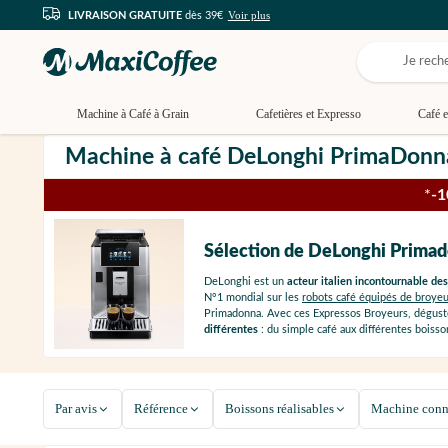
Voir plus
LIVRAISON GRATUITE
dès 39€
Machine à Café à Grain
Cafetières et Expresso
Café e
Machine à café DeLonghi PrimaDonn
*
-
Sélection de DeLonghi Prima
DeLonghi est un
acteur italien incontournable de
N°1 mondial sur les
robots café équipés de broyeu
Primadonna. Avec ces Expressos Broyeurs, dégust
différentes
: du simple café aux différentes boisson
Par avis
Référence
Boissons réalisables
Machine conn