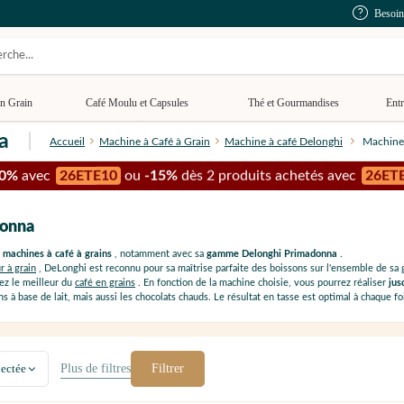
Besoin
n Grain
Café Moulu et Capsules
Thé et Gourmandises
Entr
a
Accueil
Machine à Café à Grain
Machine à café Delonghi
Machine
10%
avec
26ETE10
ou
-15%
dès 2 produits achetés avec
26ET
donna
s machines à café à grains
, notamment avec sa
gamme Delonghi Primadonna
.
r à grain
, DeLonghi est reconnu pour sa maîtrise parfaite des boissons sur l'ensemble de 
ez le meilleur du
café en grains
. En fonction de la machine choisie, vous pourrez réaliser
jus
s à base de lait, mais aussi les chocolats chauds. Le résultat en tasse est optimal à chaque foi
ectée
Plus de
filtres
Filtrer