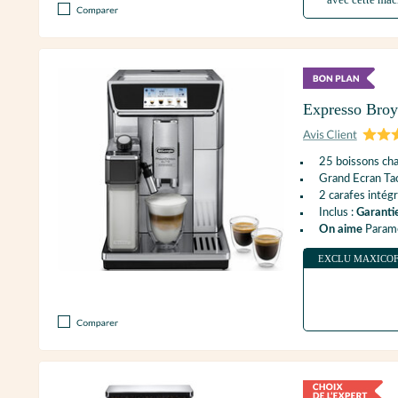
Expresso Bro
25 boissons cha
Grand Ecran Tac
2 carafes intég
Inclus :
Garanti
On aime
Paramèt
EXCLU MAXICO