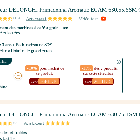
yeur DELONGHI Primadonna Aromatic ECAM 630.55.SSM G
(
13
)
ment des machines à café à grain Luxe
é et lactées
e 3 ans
+ Pack-cadeau de 80€
re à l'infini et le grand écran
FFEE
-10%
pour l'achat de
-15%
dès 2 produits
ce produit
sur cette sélection
26ETE10
26ETE15
S
avec
avec
hine
yeur DELONGHI Primadonna Aromatic ECAM 630.75.TSM 
(
2
)
udes et froides
 tactiles