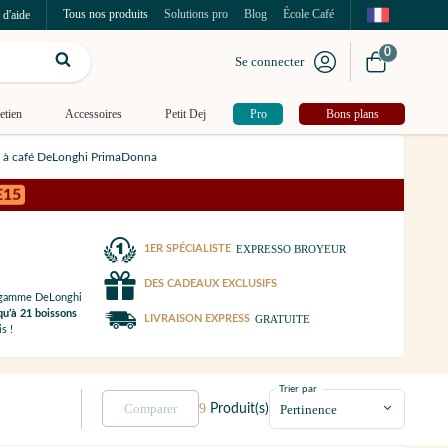
Tous nos produits
Solutions pro
Blog
École Café
 d'aide
0
Se connecter
etien
Accessoires
Petit Dej
Pro
Bons plans
 à café DeLonghi PrimaDonna
E15
1ER SPÉCIALISTE
EXPRESSO BROYEUR
DES CADEAUX EXCLUSIFS
sa gamme DeLonghi
qu’à 21 boissons
LIVRAISON EXPRESS
GRATUITE
s !
Trier par
9
Comparer
Produit(s)