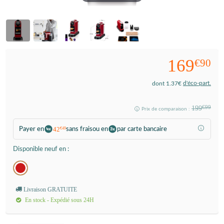
169
€90
d'éco-part.
dont 1.37€
199
€99
Prix de comparaison :
42
Payer en
sans frais
ou en
par carte bancaire
€49
Disponible neuf en :
Livraison GRATUITE
En stock - Expédié sous 24H