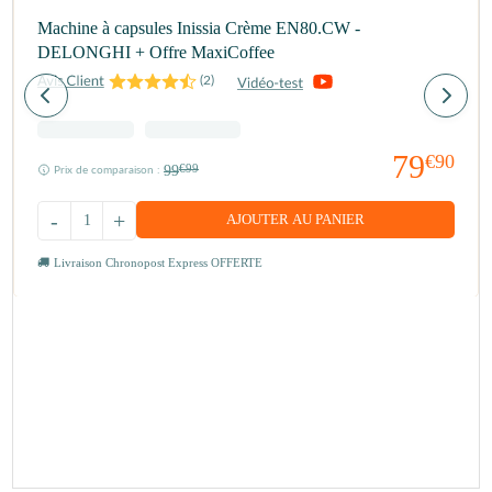
Machine à capsules Inissia Crème EN80.CW -
DELONGHI + Offre MaxiCoffee
(
2
)
79
€90
99
€99
Prix de comparaison :
-
+
AJOUTER AU PANIER
Livraison Chronopost Express OFFERTE