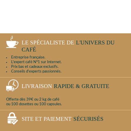
LE SPÉCIALISTE DE
L'UNIVERS DU
CAFÉ
Entreprise française.
L'expert café N°1 sur Internet.
Prix bas et cadeaux exclusifs.
Conseils d'experts passionnés.
LIVRAISON
RAPIDE & GRATUITE
Offerte dès 39€ ou 2 kg de café
ou 100 dosettes ou 100 capsules.
SITE ET PAIEMENT
SÉCURISÉS