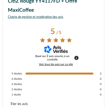
CitiZ Rouge YY4117FD + Offre
MaxiCoffee
Charte de gestion et modération des avis
5
/
5
Basé sur
2
avis soumis à un
contrôle
Voir tous les avis sur ce site
5
étoiles
2
4
étoiles
0
3
étoiles
0
2
étoiles
0
1
étoile
0
Trier les avis