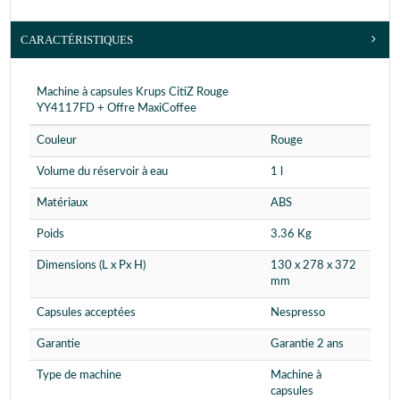
CARACTÉRISTIQUES
Machine à capsules Krups CitiZ Rouge
YY4117FD + Offre MaxiCoffee
Couleur
Rouge
Volume du réservoir à eau
1 l
Matériaux
ABS
Poids
3.36 Kg
Dimensions (L x Px H)
130 x 278 x 372
mm
Capsules acceptées
Nespresso
Garantie
Garantie 2 ans
Type de machine
Machine à
capsules