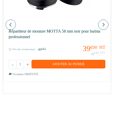
Répartiteur de mouture MOTTA 58 mm noir pour barista
professionnel
39
€00
HT
40
€83
Prix de comparaison :
€80
TTC
46
-
+
AJOUTER AU PANIER
Livraison GRATUITE