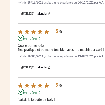
Avis du
18/12/2022
, suite à une expérience du
04/11/2022
par
A.A.
UTILE
(0)
Signaler
5
/
5
AVIS VÉRIFIÉ
Quelle bonne idée !

Très pratique et se marie très bien avec ma machine à café !
Avis du
18/08/2021
, suite à une expérience du
13/07/2021
par
A.A.
UTILE
(0)
Signaler
5
/
5
AVIS VÉRIFIÉ
Parfait jolie boîte en bois !