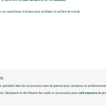
er proprement du
marc de café
ou de vos
dosettes
.
en caoutchouc à la base pour protéger la surface de travail.
ex
t spécialisé dans les accessoires haut de gamme pour amateurs et professionne
ent, fabriquent et distribuent des outils et accessoires pour
café expresso
de gra