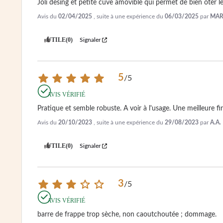
Joli desing et petite cuve amovible qui permet de bien ôter l
Avis du
02/04/2025
, suite à une expérience du
06/03/2025
par
MARI
UTILE
(0)
Signaler
5
/
5
AVIS VÉRIFIÉ
Pratique et semble robuste. A voir à l'usage. Une meilleure fi
Avis du
20/10/2023
, suite à une expérience du
29/08/2023
par
A.A.
UTILE
(0)
Signaler
3
/
5
AVIS VÉRIFIÉ
barre de frappe trop sèche, non caoutchoutée ; dommage.