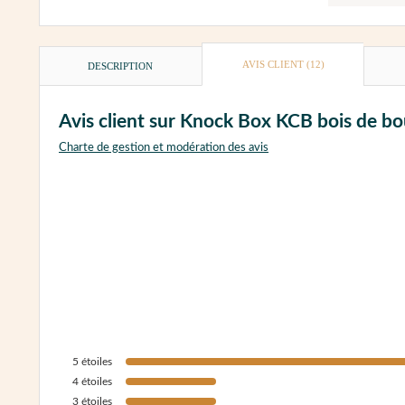
AVIS CLIENT
(12)
DESCRIPTION
Avis client sur Knock Box KCB bois de bo
Charte de gestion et modération des avis
5
étoiles
4
étoiles
3
étoiles