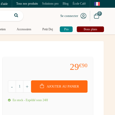
Tous nos produits
Solutions pro
Blog
École Café
 d'aide
0
Se connecter
etien
Accessoires
Petit Dej
Pro
Bons plans
29
€90
-
+
AJOUTER AU PANIER
En stock - Expédié sous 24H