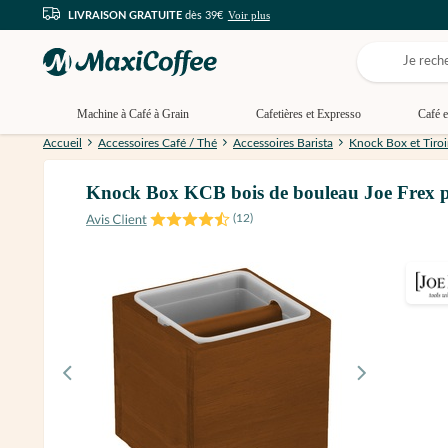
Voir plus
LIVRAISON GRATUITE
dès 39€
Machine à Café à Grain
Cafetières et Expresso
Café e
Accueil
Accessoires Café / Thé
Accessoires Barista
Knock Box et Tiroi
Knock Box KCB bois de bouleau Joe Frex po
(
12
)