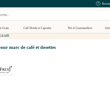
Besoin
n Grain
Café Moulu et Capsules
Thé et Gourmandises
Entr
r à café
ur marc de café et dosettes