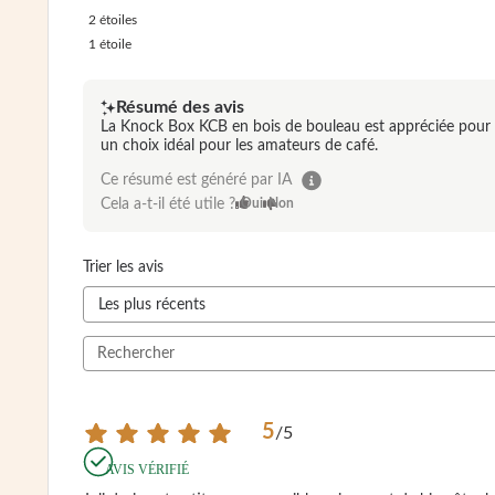
2
étoiles
1
étoile
Résumé des avis
La Knock Box KCB en bois de bouleau est appréciée pour son
un choix idéal pour les amateurs de café.
Ce résumé est généré par IA
Cela a-t-il été utile ?
Oui
Non
Trier les avis
5
/
5
AVIS VÉRIFIÉ