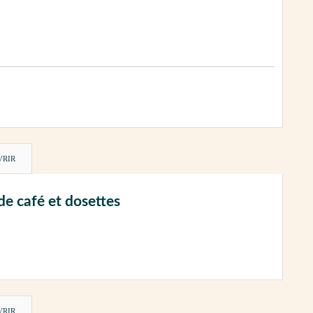
VRIR
de café et dosettes
VRIR