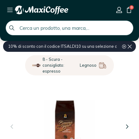
0
global.search.placeholder
10% di sconto con il codice ITSALDI10 su una selezione di prodotti
Home
Prodotti professionali
Ingrosso Caffè
Ingrosso Caffè in gran
8 - Scura -
consigliato:
Legnoso
espresso