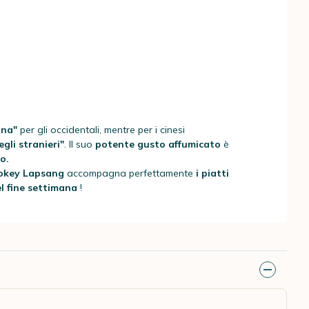
Cina"
per gli occidentali, mentre per i cinesi
degli stranieri"
. Il suo
potente gusto affumicato
è
co.
okey Lapsang
accompagna perfettamente
i piatti
el fine settimana
!