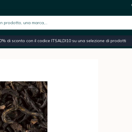
0 g - DAMMANN FRÈRES
6,2
i
h.placeholder
iano
Macchina caffè espresso
Caffè macinato
Moka
0% di sconto con il codice ITSALDI10 su una selezione di prodotti