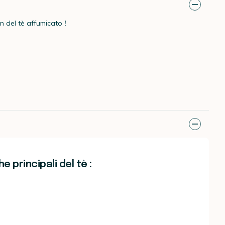
an
del tè affumicato
!
e principali del tè :