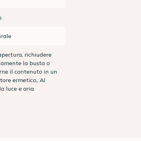
o
rale
apertura, richiudere
tamente la busta o
irne il contenuto in un
tore ermetico., Al
da luce e aria