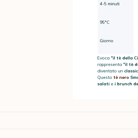
4-5 minuti
95°C
Giorno
Evoca
"il tè della 
rappresenta
"il tè 
diventato un
classi
Questo
tè nero
Sm
salati
e
i brunch d