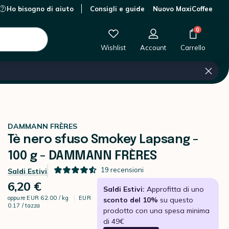
Ho bisogno di aiuto
Consigli e guide
Nuovo MaxiCoffee
0 €
-
+
Aggiungi al carrello
0
Wishlist
Account
Carrello
DAMMANN FRÈRES
Tè nero sfuso Smokey Lapsang -
100 g - DAMMANN FRÈRES
19
recensioni
Saldi Estivi
6,20 €
Saldi Estivi:
Approfitta di uno
oppure
EUR 62.00 / kg
EUR
sconto del 10%
su questo
0.17 / tazza
prodotto con una spesa minima
di 49€