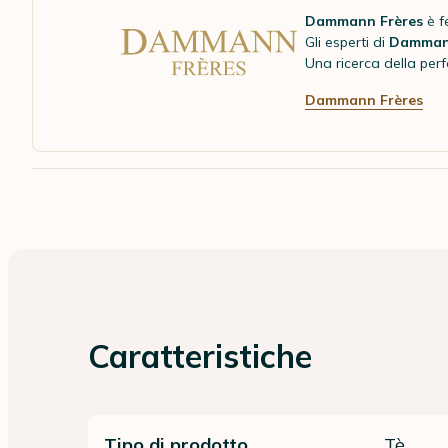
Dammann Frères
è f
Gli esperti di
Damma
Una ricerca della perfe
Dammann Frères
Caratteristiche
Tipo di prodotto
Tè