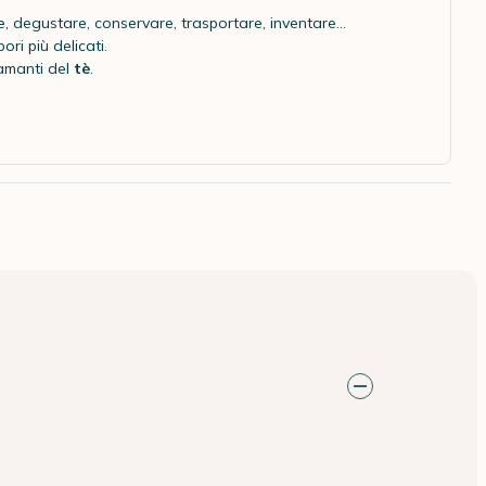
e, degustare, conservare, trasportare, inventare...
ori più delicati.
i amanti del
tè
.