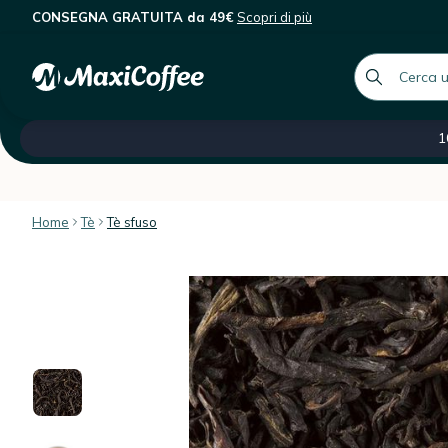
CONSEGNA GRATUITA da 49€
Scopri di più
Tè nero sfuso Smokey Lapsang - 10
Descrizione
Caratteristiche
Recensioni dei client
global.searc
Tutte le nostre categorie
Saldi -60 %
Caffè ital
1
Home
Tè
Tè sfuso