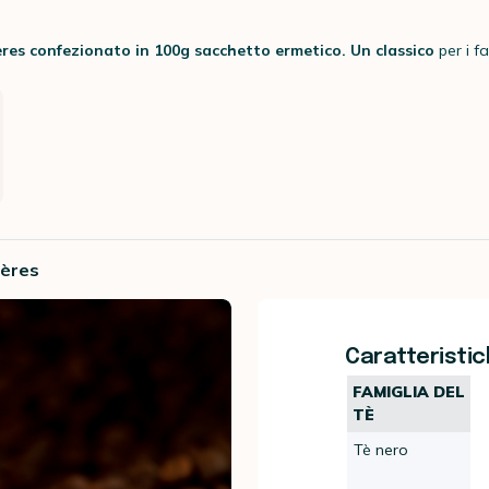
ères
confezionato in 100g sacchetto ermetico. Un classico
per i f
rères
Caratteristich
FAMIGLIA DEL
TÈ
Tè nero