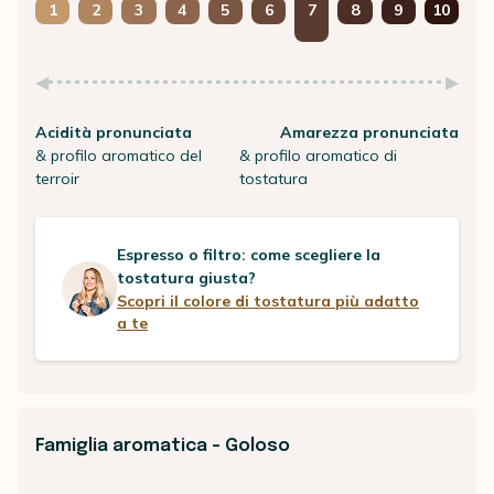
1
2
3
4
5
6
7
8
9
10
Acidità pronunciata
Amarezza pronunciata
& profilo aromatico del
& profilo aromatico di
terroir
tostatura
Espresso o filtro: come scegliere la
tostatura giusta?
Scopri il colore di tostatura più adatto
a te
Famiglia aromatica - Goloso