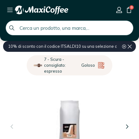
0
global.search.placeholder
10% di sconto con il codice ITSALDI10 su una selezione di prodotti
Home
Prodotti professionali
Ingrosso Caffè
Ingrosso Caffè in gran
7 - Scura -
consigliato:
Goloso
espresso