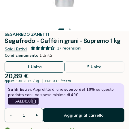
SEGAFREDO ZANETTI
Segafredo - Caffè in grani - Supremo 1 kg
17
recensioni
Saldi Estivi
Condizionamento
1 Unità
1 Unità
5 Unità
20,89 €
oppure
EUR 20.89 / kg
EUR 0.15 / tazza
Saldi Estivi:
Approfitta di uno
sconto del 10%
su questo
prodotto con una spesa minima di 49€
ITSALDI10
-
+
Aggiungi al carrello