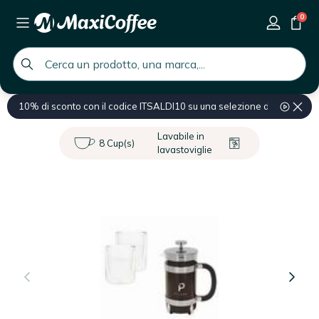
0
global.search.placeholder
10% di sconto con il codice ITSALDI10 su una selezione di prodotti
Home
Caffettiera
Caffettiera francese
Lavabile in
8 Cup(s)
lavastoviglie