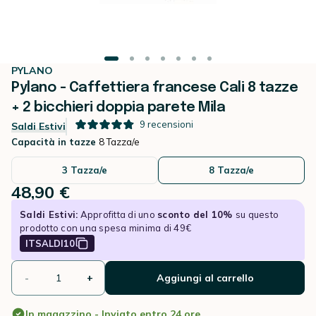
PYLANO
Pylano - Caffettiera francese Cali 8 tazze
+ 2 bicchieri doppia parete Mila
9
recensioni
Saldi Estivi
Capacità in tazze
8 Tazza/e
3 Tazza/e
8 Tazza/e
48,90 €
Saldi Estivi:
Approfitta di uno
sconto del 10%
su questo
prodotto con una spesa minima di 49€
ITSALDI10
-
+
Aggiungi al carrello
In magazzino - Inviato entro 24 ore