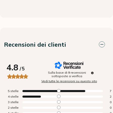
Recensioni dei clienti
4.8
/
5
Sulla base di
9
recensioni
sottoposte a verifica
Vedi tutte le recensioni su questo sito
5
stelle
7
4
stelle
2
3
stelle
0
2
stelle
0