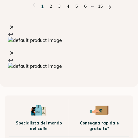
1
2
3
4
5
6
15
Specialista del mondo
Consegna rapida e
del caffè
gratuita*