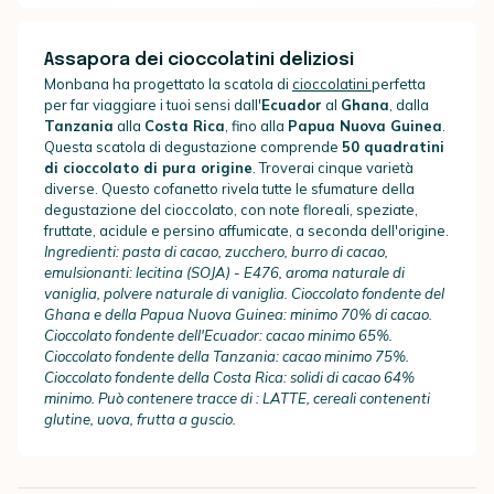
Assapora dei cioccolatini deliziosi
Monbana ha progettato la scatola di
cioccolatini
perfetta
per far viaggiare i tuoi sensi dall'
Ecuador
al
Ghana
, dalla
Tanzania
alla
Costa Rica
, fino alla
Papua Nuova Guinea
.
Questa scatola di degustazione comprende
50 quadratini
di cioccolato di pura origine
. Troverai cinque varietà
diverse. Questo cofanetto rivela tutte le sfumature della
degustazione del cioccolato, con note floreali, speziate,
fruttate, acidule e persino affumicate, a seconda dell'origine.
Ingredienti: pasta di cacao, zucchero, burro di cacao,
emulsionanti: lecitina (SOJA) - E476, aroma naturale di
vaniglia, polvere naturale di vaniglia.
Cioccolato fondente del
Ghana e della Papua Nuova Guinea: minimo 70% di cacao.
Cioccolato fondente dell'Ecuador: cacao minimo 65%.
Cioccolato fondente della Tanzania: cacao minimo 75%.
Cioccolato fondente della Costa Rica: solidi di cacao 64%
minimo.
Può contenere tracce di :
LATTE, cereali contenenti
glutine, uova, frutta a guscio.