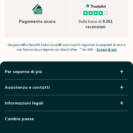
Pagamento sicuro
Sulla base di
9.351
recensioni
Nespresso® e Nescafé Dolce Gusto® sono marchi registrati di proprietà di terzi e
non hanno alcun legame con MaxiCoffee -
* da 49€ –
Scopri di più
Per saperne di più
Assistenza e contatti
Informazioni legali
Cambia paese