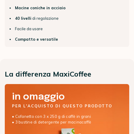
Macine coniche in acciaio
40 livelli
di regolazione
Facile da usare
Compatto e versatile
La differenza MaxiCoffee
in omaggio
PER L'ACQUISTO DI QUESTO PRODOTTO
• Cofanetto con 3 x 250 g di caffè in grani
• 3 bustine di detergente per macinacaffè