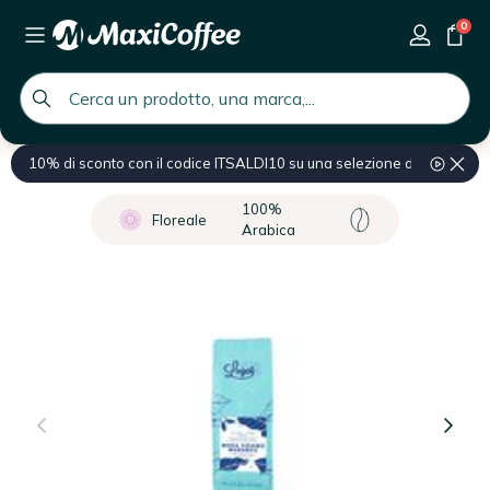
0
global.search.placeholder
10% di sconto con il codice ITSALDI10 su una selezione di prodotti
Home
Caffè
Caffè macinato
100%
Floreale
Arabica