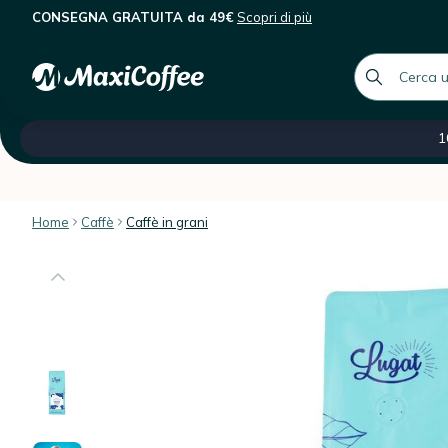
CONSEGNA GRATUITA da 49€
Scopri di più
Lugat - Caffè in grani - Pacific Blend
Descrizione
Caratteristiche
Recensioni dei client
global.searc
Tutte le nostre categorie
Saldi -60 %
Caffè ital
1
Home
Caffè
Caffè in grani