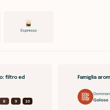
Espresso
o: filtro ed
Famiglia arom
Dominan
Goloso
8
9
10