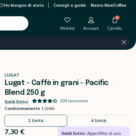
Ho bisogno di aiuto
Consigli e guide
Nuovo MaxiCoffee
0 €
-
+
Aggiungi al carrello
0
Wishlist
Account
Carrello
LUGAT
Lugat - Caffè in grani - Pacific
Blend 250 g
109
recensioni
Saldi Estivi
Condizionamento
1 Unità
1 Unità
4 Unità
7,30 €
Saldi Estivi:
Approfitta di uno