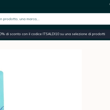
 250 g
7,3
i
h.placeholder
iano
Macchina caffè espresso
Caffè macinato
Moka
0% di sconto con il codice ITSALDI10 su una selezione di prodotti