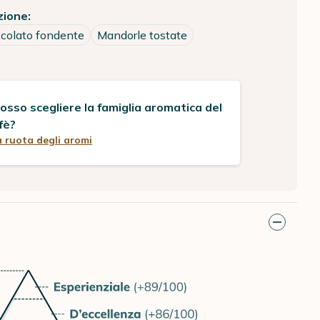
zione:
ccolato fondente
Mandorle tostate
sso scegliere la famiglia aromatica del
fè?
a ruota degli aromi