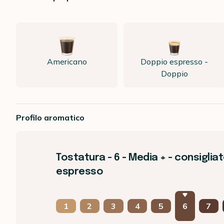
Americano
Doppio espresso -
Doppio
Profilo aromatico
Tostatura - 6 - Media + - consigliat
espresso
1
2
3
4
5
6
7