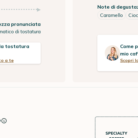
Note di degusta
Caramello
Cio
zza pronunciata
matico di tostatura
Come po
 la tostatura
mio caf
Scopri l
to a te
o