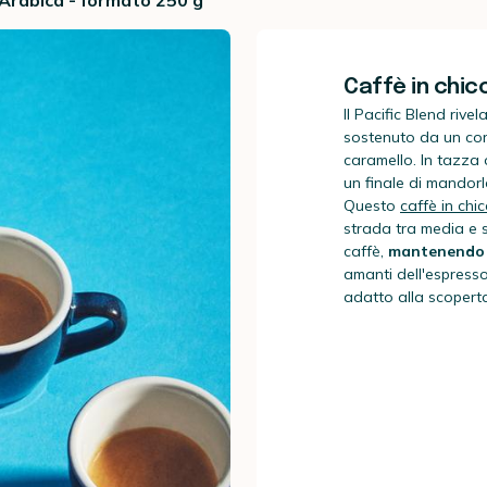
 Arabica - formato 250 g
Caffè in chicc
Il Pacific Blend rive
sostenuto da un cor
caramello. In tazza 
un finale di mandorl
Questo
caffè in chic
strada tra media e s
caffè,
mantenendo u
amanti dell'espresso
adatto alla scoperta