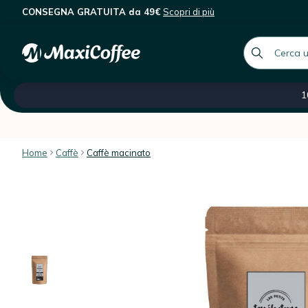
CONSEGNA GRATUITA da 49€
Scopri di più
Les Petits Torréfacteurs - Caffè ma
Descrizione
Caratteristiche
Recensioni dei client
global.searc
Tutte le nostre categorie
Saldi -60 %
Caffè ital
1
Home
Caffè
Caffè macinato