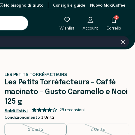
Ho bisogno di aiuto
Consigli e guide
Nuovo MaxiCoffee
Questo prodotto è attualmente esaurito.
0
Wishlist
Account
Carrello
LES PETITS TORRÉFACTEURS
Les Petits Torréfacteurs - Caffè
macinato - Gusto Caramello e Noci
125 g
29
recensioni
Saldi Estivi
Condizionamento
1 Unità
1 Unità
2 Unità