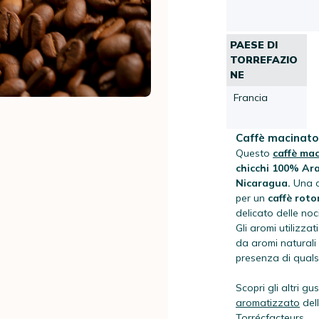
PAESE DI
TORREFAZIO
NE
Francia
Caffè macinato
Questo
caffè ma
chicchi 100% Ar
Nicaragua.
Una c
per un
caffè rot
delicato delle noci
Gli aromi utilizzati
da aromi naturali 
presenza di qualsi
Scopri gli altri gus
aromatizzato
del
Torrécfacteurs.