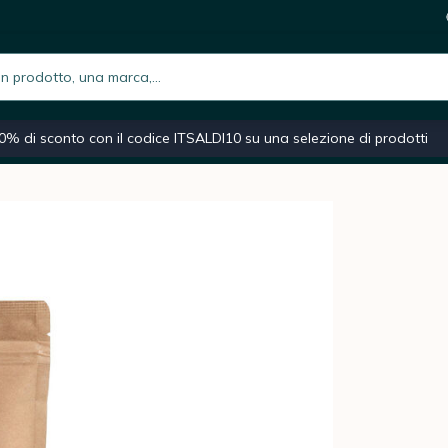
cinato - Gusto Caramello e Noci 125 g
i
h.placeholder
iano
Macchina caffè espresso
Caffè macinato
Moka
0% di sconto con il codice ITSALDI10 su una selezione di prodotti