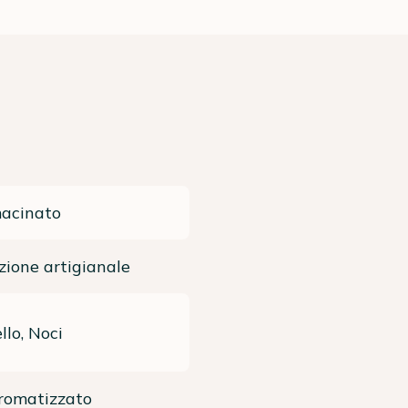
macinato
zione artigianale
lo, Noci
aromatizzato