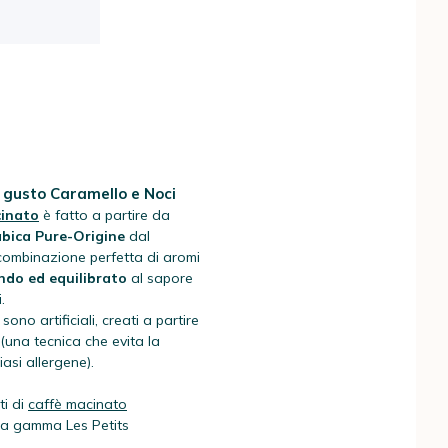
 gusto Caramello e Noci
cinato
è fatto a partire da
abica Pure-Origine
dal
ombinazione perfetta di aromi
ondo ed equilibrato
al sapore
.
 sono artificiali, creati a partire
(una tecnica che evita la
asi allergene).
ti di
caffè macinato
la gamma Les Petits