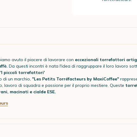
bbiamo avuto il piacere di lavorare con
eccezionali torrefattori artig
ffè.
Da questi incontri è nata l'idea di raggruppare il loro lavoro sot
I piccoli torrefattori'
o di un marchio,
"Les Petits Torréfacteurs by MaxiCoffee"
rapprese
to, lavoro di squadra e passione per il proprio mestiere. Queste
torre
rani, macinati e cialde ESE.
eurs