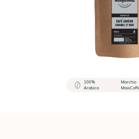
100%
Marchio
Arabica
MaxiCoff