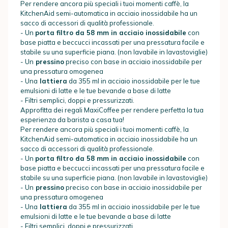
Per rendere ancora più speciali i tuoi momenti caffè, la
KitchenAid semi-automatica in acciaio inossidabile ha un
sacco di accessori di qualità professionale.
- Un
porta filtro da 58 mm in acciaio inossidabile
con
base piatta e beccucci incassati per una pressatura facile e
stabile su una superficie piana. (non lavabile in lavastoviglie)
- Un
pressino
preciso con base in acciaio inossidabile per
una pressatura omogenea
- Una
lattiera
da 355 ml in acciaio inossidabile per le tue
emulsioni di latte e le tue bevande a base di latte
- Filtri semplici, doppi e pressurizzati.
Approfitta dei regali MaxiCoffee per rendere perfetta la tua
esperienza da barista a casa tua!
Per rendere ancora più speciali i tuoi momenti caffè, la
KitchenAid semi-automatica in acciaio inossidabile ha un
sacco di accessori di qualità professionale.
- Un
porta filtro da 58 mm in acciaio inossidabile
con
base piatta e beccucci incassati per una pressatura facile e
stabile su una superficie piana. (non lavabile in lavastoviglie)
- Un
pressino
preciso con base in acciaio inossidabile per
una pressatura omogenea
- Una
lattiera
da 355 ml in acciaio inossidabile per le tue
emulsioni di latte e le tue bevande a base di latte
- Filtri semplici, doppi e pressurizzati.