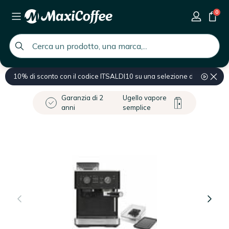
0
global.search.placeholder
10% di sconto con il codice ITSALDI10 su una selezione di prodotti
Home
Macchina da caffè
Macchina caffè espresso
Garanzia di 2
Ugello vapore
anni
semplice