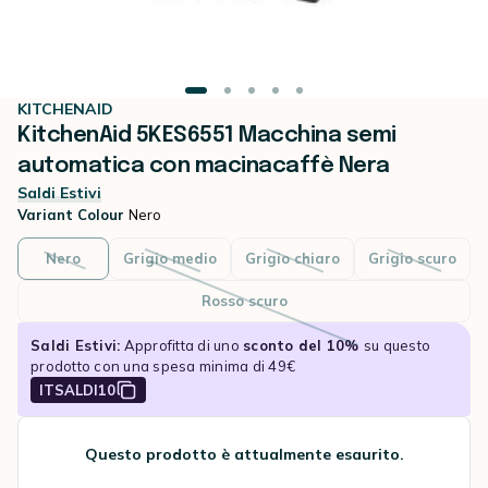
KITCHENAID
KitchenAid 5KES6551 Macchina semi
automatica con macinacaffè Nera
Saldi Estivi
Variant Colour
Nero
Nero
Grigio medio
Grigio chiaro
Grigio scuro
Rosso scuro
Saldi Estivi:
Approfitta di uno
sconto del 10%
su questo
prodotto con una spesa minima di 49€
ITSALDI10
Questo prodotto è attualmente esaurito.