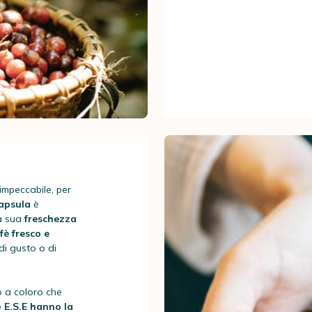
impeccabile, per
apsula
è
la sua
freschezza
fè fresco e
i gusto o di
o a coloro che
de
E.S.E hanno la