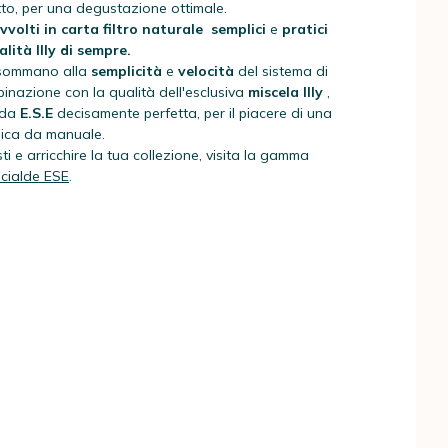
to, per una degustazione ottimale.
vvolti in carta filtro naturale
semplici
e
pratici
alità Illy di sempre.
i sommano alla
semplicità
e
velocità
del sistema di
binazione con la qualità dell'esclusiva
miscela Illy
,
lda
E.S.E
decisamente perfetta, per il piacere di una
nica da manuale.
sti e arricchire la tua collezione, visita la gamma
 cialde ESE
.