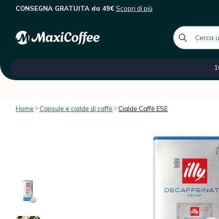
CONSEGNA GRATUITA da 49€
Scopri di più
Illy - 18 cialde ESE - Decaffeinato
Descrizione
Caratteristiche
Recensioni dei client
global.searc
Tutte le nostre categorie
Saldi -60 %
Caffè ital
1
Home
Capsule e cialde di caffè
Cialde Caffè ESE