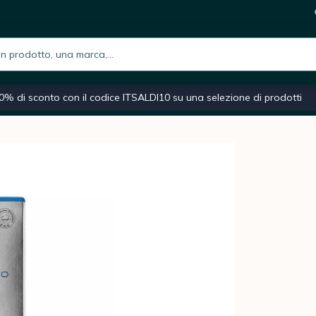
6,9
i
h.placeholder
iano
Macchina caffè espresso
Caffè macinato
Moka
0% di sconto con il codice ITSALDI10 su una selezione di prodotti