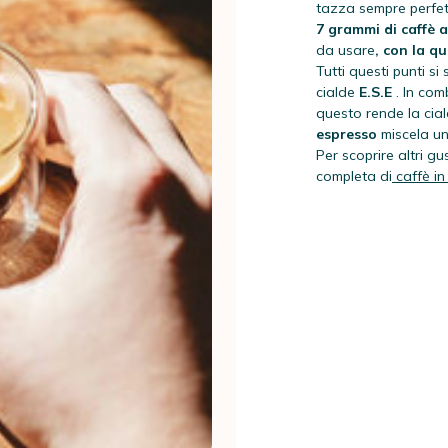
tazza sempre perfet
7 grammi di caffè a
da usare
, con la qu
Tutti questi punti s
cialde
E.S.E
. In com
questo rende la cia
espresso
miscela u
Per scoprire altri gu
completa di
caffè in