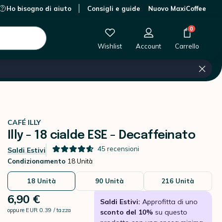
Ho bisogno di aiuto
Consigli e guide
Nuovo MaxiCoffee
0 €
-
+
Aggiungi al carrello
0
Wishlist
Account
Carrello
CAFÉ ILLY
Illy - 18 cialde ESE - Decaffeinato
45
recensioni
Saldi Estivi
Condizionamento
18 Unità
18 Unità
90 Unità
216 Unità
6,90 €
Saldi Estivi:
Approfitta di uno
oppure
EUR 0.39 / tazza
sconto del 10%
su questo