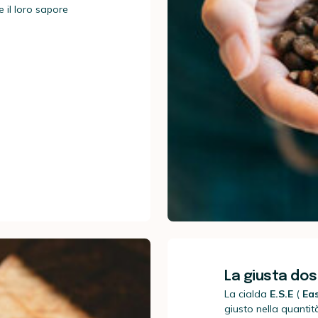
e il loro sapore
La giusta do
La cialda
E.S.E
(
Ea
giusto nella quantit