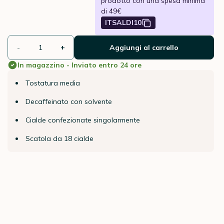
prodotto con una spesa minima
di 49€
ITSALDI10
-
+
Aggiungi al carrello
In magazzino - Inviato entro 24 ore
Tostatura media
Decaffeinato con solvente
Cialde confezionate singolarmente
Scatola da 18 cialde