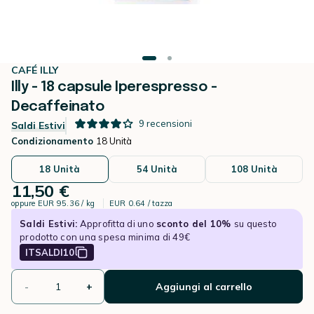
CAFÉ ILLY
Illy - 18 capsule Iperespresso -
Decaffeinato
9
recensioni
Saldi Estivi
Condizionamento
18 Unità
18 Unità
54 Unità
108 Unità
11,50 €
oppure
EUR 95.36 / kg
EUR 0.64 / tazza
Saldi Estivi:
Approfitta di uno
sconto del 10%
su questo
prodotto con una spesa minima di 49€
ITSALDI10
-
+
Aggiungi al carrello