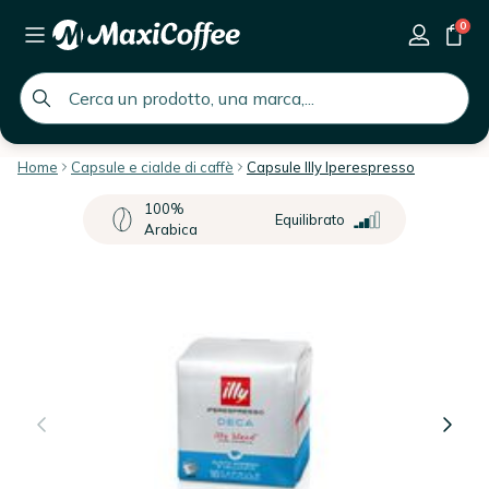
0
global.search.placeholder
Home
Capsule e cialde di caffè
Capsule Illy Iperespresso
100%
Equilibrato
Arabica