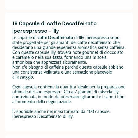
18 Capsule di caffè Decaffeinato
Iperespresso - Illy
Le capsule di
caffè Decaffeinato
di Illy Iperespresso sono
state progettate per gli amanti del caffè decaffeinato che
desiderano una grande esperienza aromatica senza caffeina.
Con queste capsule Illy, troverà note gourmet di cioccolato
e caramello nella sua tazza, formando una miscela
armoniosa che apprezzerà sicuramente.
Non c'è bisogno di caffeina perché queste capsule abbiano
una consistenza vellutata e una sensazione piacevole
all'assaggio.
Ogni capsula contiene la quantità ideale per la preparazione
ottimale del suo espresso : Circa 7 grammi di miscela Illy,
confezionata in modo da preservare gli aromi e i sapori fino
al momento della degustazione.
Disponibile anche nel maxi formato da 100 capsule
Iperespresso Decaffeinato di Illy.