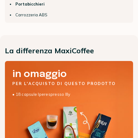
Portabicchieri
Carrozzeria ABS
La differenza MaxiCoffee
in omaggio
PER L'ACQUISTO DI QUESTO PRODOTTO
• 18 capsule Iperespresso Illy