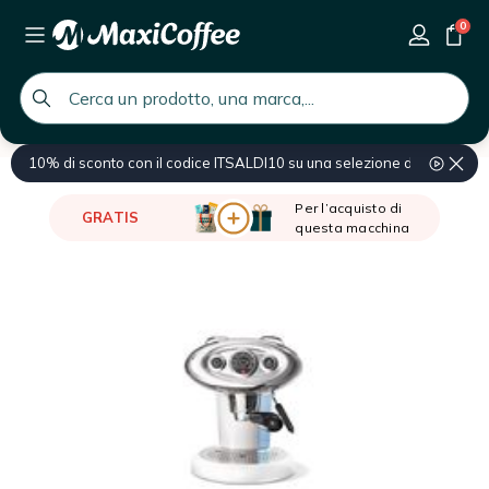
0
global.search.placeholder
10% di sconto con il codice ITSALDI10 su una selezione di prodotti
Home
Macchina da caffè
Macchina caffè cialde e capsule
Per l’acquisto di
GRATIS
questa macchina