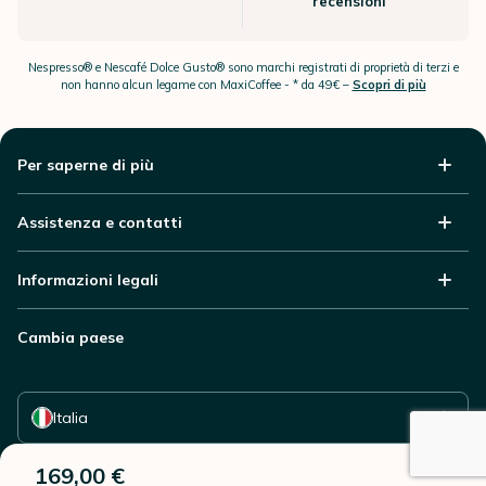
recensioni
Nespresso® e Nescafé Dolce Gusto® sono marchi registrati di proprietà di terzi e
non hanno alcun legame con MaxiCoffee -
* da 49€ –
Scopri di più
Per saperne di più
Assistenza e contatti
Informazioni legali
Cambia paese
Seleziona il tuo paese
Italia
169,00 €