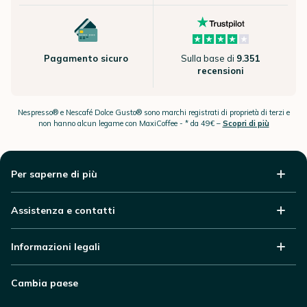
Pagamento sicuro
Sulla base di
9.351
recensioni
Nespresso® e Nescafé Dolce Gusto® sono marchi registrati di proprietà di terzi e
non hanno alcun legame con MaxiCoffee -
* da 49€ –
Scopri di più
Per saperne di più
Assistenza e contatti
Informazioni legali
Cambia paese