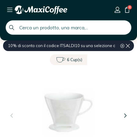
0
global.search.placeholder
10% di sconto con il codice ITSALDI10 su una selezione di prodotti
Home
Caffettiera
Caffettiera Pour Over
6 Cup(s)